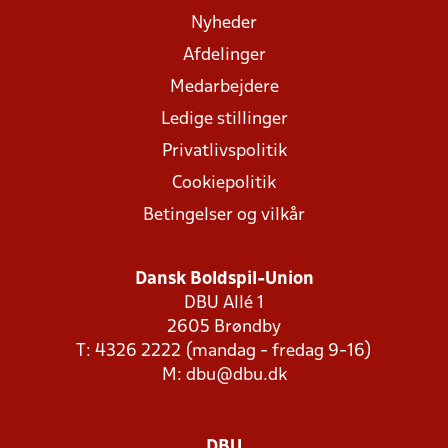
Nyheder
Afdelinger
Medarbejdere
Ledige stillinger
Privatlivspolitik
Cookiepolitik
Betingelser og vilkår
Dansk Boldspil-Union
DBU Allé 1
2605 Brøndby
T: 4326 2222 (mandag - fredag 9-16)
M:
dbu@dbu.dk
DBU