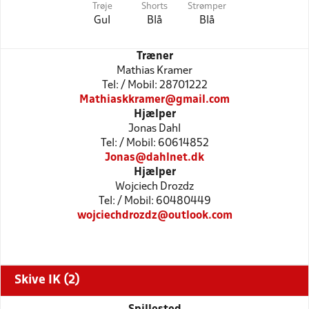
Trøje
Shorts
Strømper
Gul
Blå
Blå
Træner
Mathias Kramer
Tel: / Mobil: 28701222
Mathiaskkramer@gmail.com
Hjælper
Jonas Dahl
Tel: / Mobil: 60614852
Jonas@dahlnet.dk
Hjælper
Wojciech Drozdz
Tel: / Mobil: 60480449
wojciechdrozdz@outlook.com
Skive IK (2)