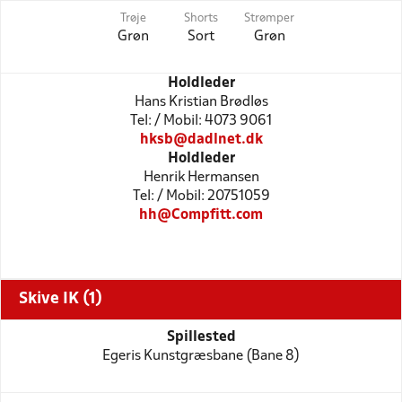
Trøje
Shorts
Strømper
Grøn
Sort
Grøn
Holdleder
Hans Kristian Brødløs
Tel: / Mobil: 4073 9061
hksb@dadlnet.dk
Holdleder
Henrik Hermansen
Tel: / Mobil: 20751059
hh@Compfitt.com
Skive IK (1)
Spillested
Egeris Kunstgræsbane (Bane 8)