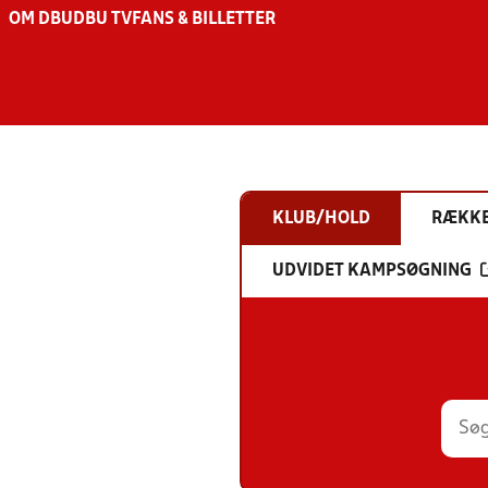
OM DBU
DBU TV
FANS & BILLETTER
KLUB/HOLD
RÆKK
UDVIDET KAMPSØGNING