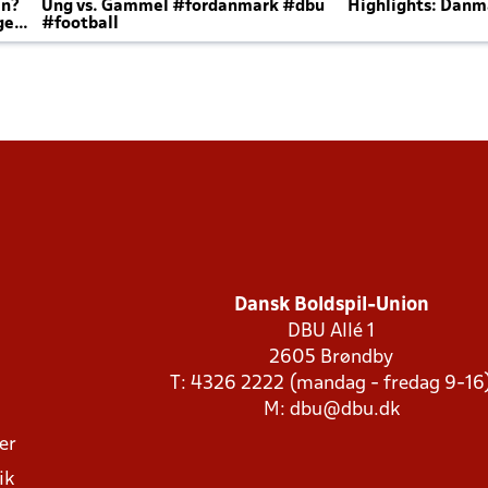
en?
Ung vs. Gammel #fordanmark #dbu
Highlights: Danma
ger
#football
Dansk Boldspil-Union
DBU Allé 1
2605 Brøndby
T: 4326 2222 (mandag - fredag 9-16
M:
dbu@dbu.dk
ger
ik