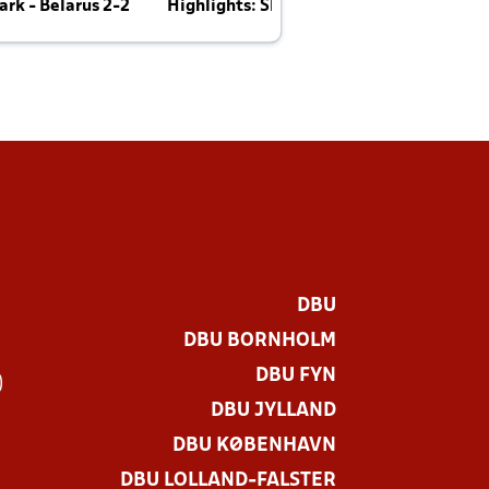
rk - Belarus 2-2
Highlights: Skotland - Danmark 4-2
J
E
DBU
DBU BORNHOLM
DBU FYN
)
DBU JYLLAND
DBU KØBENHAVN
DBU LOLLAND-FALSTER