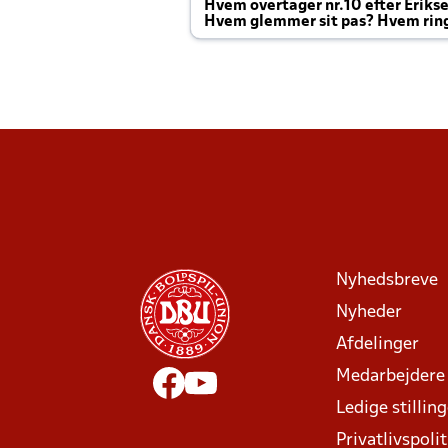
Hvem overtager nr.10 efter Eriks
Hvem glemmer sit pas? Hvem rin
Joachim altid til efter kampe?
Nyhedsbreve
Nyheder
Afdelinger
Medarbejdere
Ledige stillin
Privatlivspolit