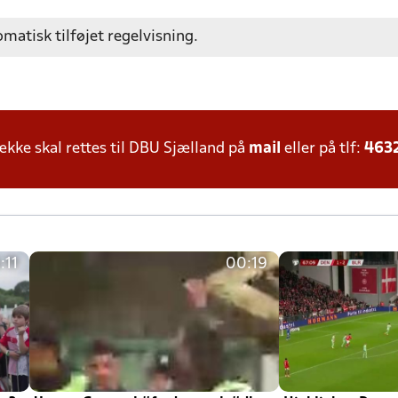
omatisk tilføjet regelvisning.
ke skal rettes til DBU Sjælland på
mail
eller på tlf:
463
:11
00:19