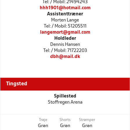
Tel: / Mobil: 21494243
hhh1901@hotmail.com
Assistenttræner
Morten Lange
Tel: / Mobil: 51205511
langemort@gmail.com
Holdleder
Dennis Hansen
Tel: / Mobil: 71722203
dbh@mail.dk
Tingsted
Spillested
Stoffregen Arena
Trøje
Shorts
Strømper
Grøn
Grøn
Grøn