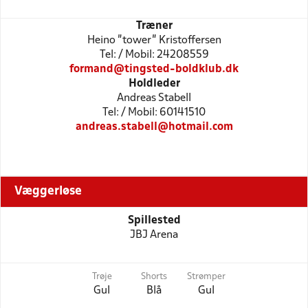
Træner
Heino "tower" Kristoffersen
Tel: / Mobil: 24208559
formand@tingsted-boldklub.dk
Holdleder
Andreas Stabell
Tel: / Mobil: 60141510
andreas.stabell@hotmail.com
Væggerløse
Spillested
JBJ Arena
Trøje
Shorts
Strømper
Gul
Blå
Gul