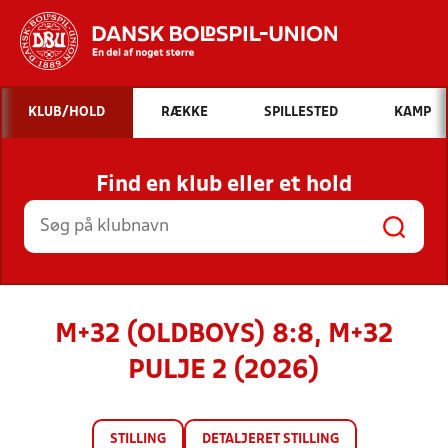
Hvad vil du søge efter?
KLUB/HOLD
RÆKKE
SPILLESTED
KAMP
INDHOLD OG NYHEDER
Find en klub eller et hold
STILLINGER, RESULTATER, KLUBBER OG
HOLD
M+32 (OLDBOYS) 8:8, M+32
PULJE 2 (2026)
STILLING
DETALJERET STILLING