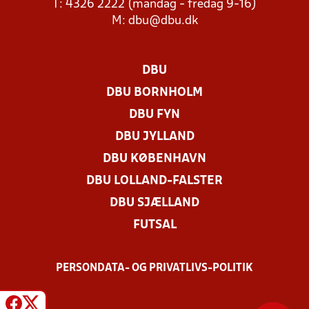
T: 4326 2222 (mandag - fredag 9-16)
M:
dbu@dbu.dk
DBU
DBU BORNHOLM
DBU FYN
DBU JYLLAND
DBU KØBENHAVN
DBU LOLLAND-FALSTER
DBU SJÆLLAND
FUTSAL
PERSONDATA- OG PRIVATLIVS-POLITIK