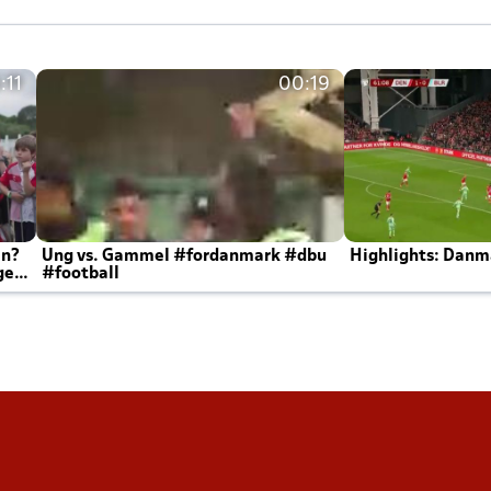
:11
00:19
en?
Ung vs. Gammel #fordanmark #dbu
Highlights: Danma
ger
#football