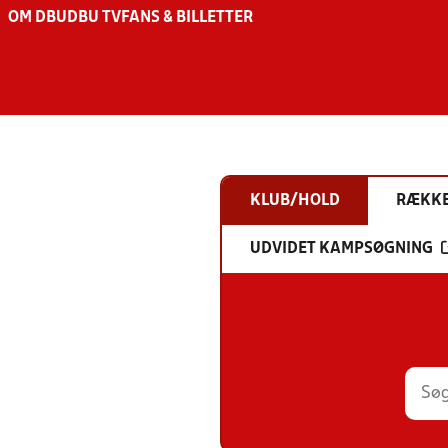
OM DBU
DBU TV
FANS & BILLETTER
KLUB/HOLD
RÆKK
UDVIDET KAMPSØGNING