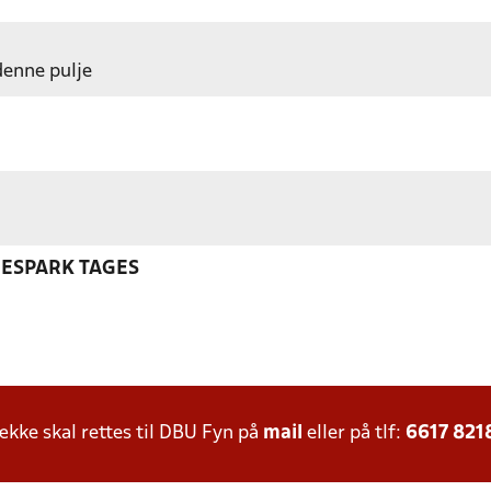
 denne pulje
NESPARK TAGES
ke skal rettes til DBU Fyn på
mail
eller på tlf:
6617 821