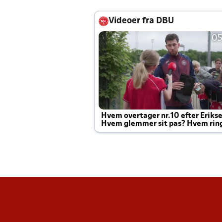
Videoer fra DBU
05
Hvem overtager nr.10 efter Eriks
Hvem glemmer sit pas? Hvem rin
Joachim altid til efter kampe?