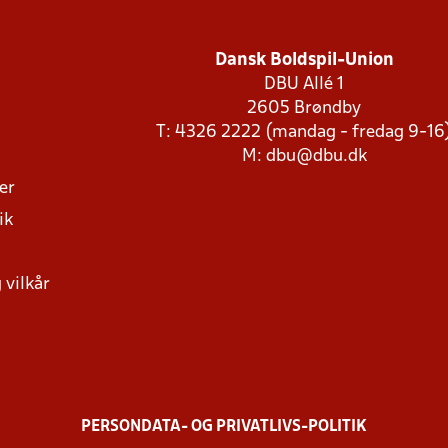
Dansk Boldspil-Union
DBU Allé 1
2605 Brøndby
T: 4326 2222 (mandag - fredag 9-16
M:
dbu@dbu.dk
ger
ik
 vilkår
PERSONDATA- OG PRIVATLIVS-POLITIK