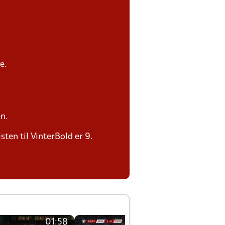
e.
n.
sten til VinterBold er 9.
01:58
01:58