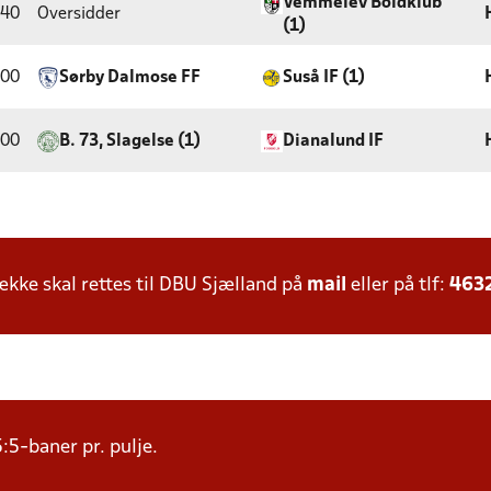
Vemmelev Boldklub
:40
Oversidder
(1)
:00
Sørby Dalmose FF
Suså IF (1)
:00
B. 73, Slagelse (1)
Dianalund IF
ke skal rettes til DBU Sjælland på
mail
eller på tlf:
463
:5-baner pr. pulje.