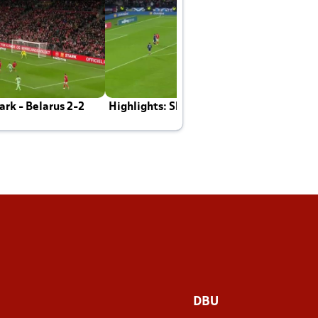
rk - Belarus 2-2
Highlights: Skotland - Danmark 4-2
J
E
DBU