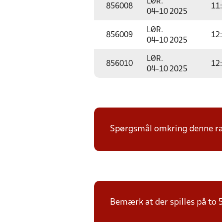
LØR.
856008
11
04-10 2025
LØR.
856009
12
04-10 2025
LØR.
856010
12
04-10 2025
Spørgsmål omkring denne ræk
Bemærk at der spilles på to 5