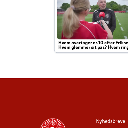
Hvem overtager nr.10 efter Eriks
Hvem glemmer sit pas? Hvem rin
Joachim altid til efter kampe?
Nyhedsbreve