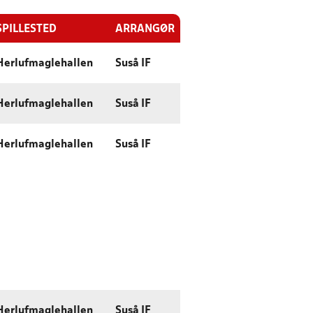
SPILLESTED
ARRANGØR
Herlufmaglehallen
Suså IF
Herlufmaglehallen
Suså IF
Herlufmaglehallen
Suså IF
Herlufmaglehallen
Suså IF