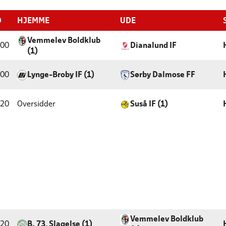
D
HJEMME
UDE
Vemmelev Boldklub
:00
Dianalund IF
(1)
:00
Lynge-Broby IF (1)
Sørby Dalmose FF
:20
Oversidder
Suså IF (1)
Vemmelev Boldklub
:20
B. 73, Slagelse (1)