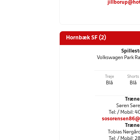
jillborup@ho
Hornbæk SF (2)
Spilles
Volkswagen Park Ra
Trøje
Shorts
Blå
Blå
Træne
Søren Sør
Tel: / Mobil: 
sosorensen86@
Træne
Tobias Nørgår
Tel: / Mobil: 