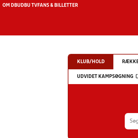
OM DBU
DBU TV
FANS & BILLETTER
KLUB/HOLD
RÆKK
UDVIDET KAMPSØGNING