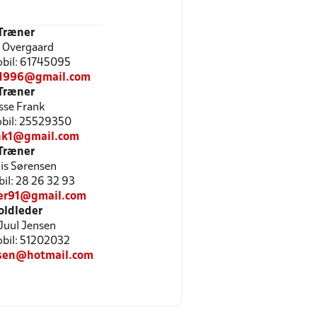
Træner
 Overgaard
Mobil: 61745095
k1996@gmail.com
Træner
sse Frank
Mobil: 25529350
ank1@gmail.com
Træner
is Sørensen
bil: 28 26 32 93
ler91@gmail.com
oldleder
 Juul Jensen
Mobil: 51202032
nsen@hotmail.com