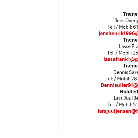
Træne
Jens Over
Tel: / Mobil: 
jenshenrik1996
Træne
Lasse Fr
Tel: / Mobil: 
lassefrank1@g
Træne
Dennis Sør
Tel: / Mobil: 2
Dennisuller91@
Holdled
Lars Juul J
Tel: / Mobil: 
larsjuuljensen@