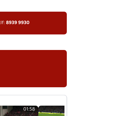
tlf:
8939 9930
01:58
01:58