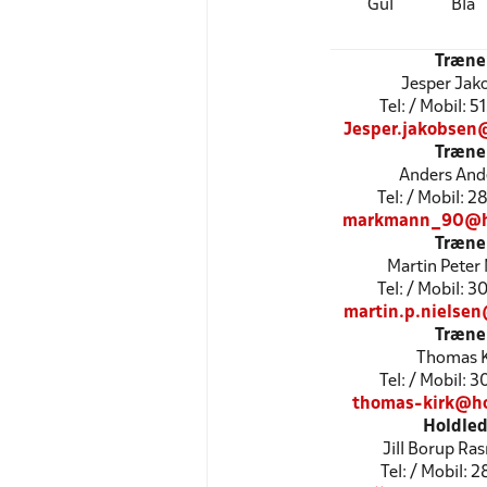
Gul
Blå
Træne
Jesper Jak
Tel: / Mobil: 
Jesper.jakobsen
Træne
Anders And
Tel: / Mobil: 
markmann_90@h
Træne
Martin Peter 
Tel: / Mobil: 
martin.p.nielse
Træne
Thomas K
Tel: / Mobil: 
thomas-kirk@h
Holdled
Jill Borup R
Tel: / Mobil: 