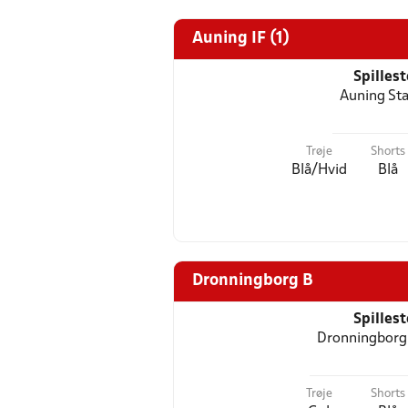
Auning IF (1)
Spilles
Auning St
Trøje
Shorts
Blå/Hvid
Blå
Dronningborg B
Spilles
Dronningborg
Trøje
Shorts