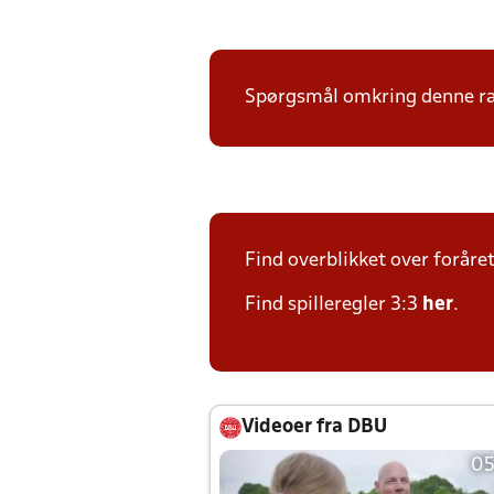
Spørgsmål omkring denne ræk
Find overblikket over foråret
Find spilleregler 3:3
her
.
Videoer fra DBU
05