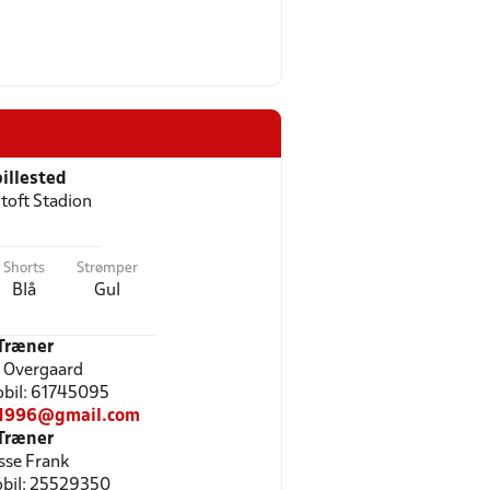
illested
toft Stadion
Shorts
Strømper
Blå
Gul
Træner
 Overgaard
Mobil: 61745095
k1996@gmail.com
Træner
sse Frank
Mobil: 25529350