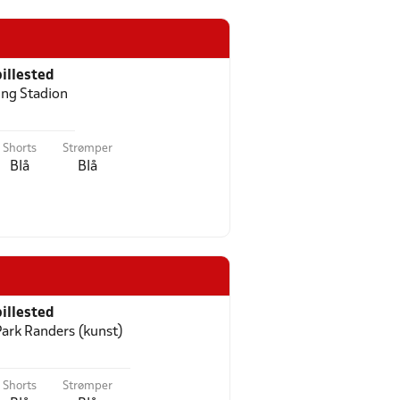
illested
ng Stadion
Shorts
Strømper
Blå
Blå
illested
ark Randers (kunst)
Shorts
Strømper