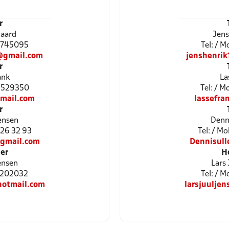
r
gaard
Jens
61745095
Tel: / 
@gmail.com
jenshenri
r
ank
La
25529350
Tel: / 
mail.com
lassefr
r
ensen
Denn
8 26 32 93
Tel: / Mo
gmail.com
Dennisul
er
H
ensen
Lars
51202032
Tel: / 
hotmail.com
larsjuulje