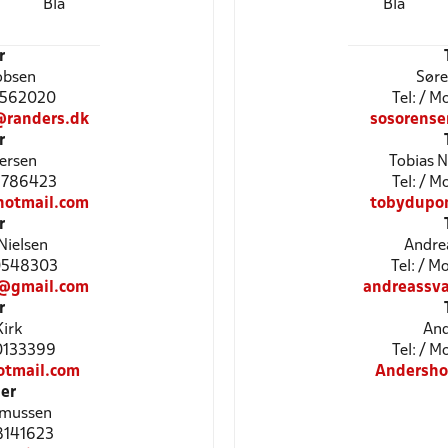
Blå
Blå
r
obsen
Søre
51562020
Tel: / 
@randers.dk
sosorens
r
ersen
Tobias 
28786423
Tel: / 
otmail.com
tobydupo
r
Nielsen
Andrea
30548303
Tel: / 
n@gmail.com
andreassv
r
irk
And
30133399
Tel: / 
otmail.com
Andersho
er
asmussen
28141623