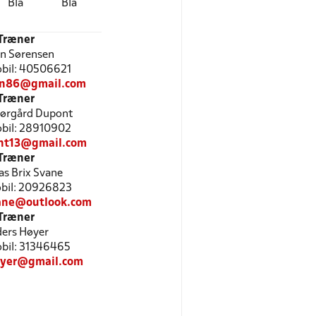
Blå
Blå
Træner
n Sørensen
Mobil: 40506621
en86@gmail.com
Træner
Nørgård Dupont
Mobil: 28910902
nt13@gmail.com
Træner
s Brix Svane
Mobil: 20926823
ane@outlook.com
Træner
ers Høyer
Mobil: 31346465
yer@gmail.com