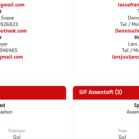
gmail.com
lassefr
r
x Svane
Denn
20926823
Tel: / Mo
utlook.com
Dennisul
r
H
øyer
Lars
31346465
Tel: / 
gmail.com
larsjuulje
SIF Assentoft (3)
ted
Sp
tadion
Assen
Strømper
Trøje
Gul
Gul