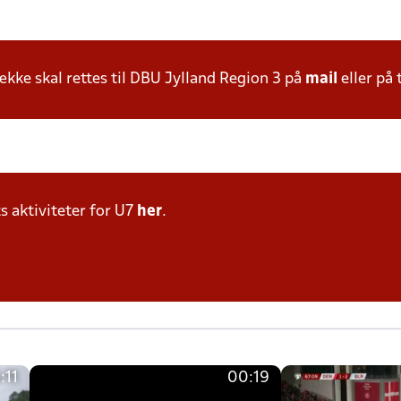
ke skal rettes til DBU Jylland Region 3 på
mail
eller på 
s aktiviteter for U7
her
.
:11
00:19