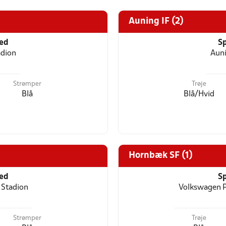
Auning IF (2)
ted
Sp
adion
Auni
Strømper
Trøje
Blå
Blå/Hvid
Hornbæk SF (1)
ted
Sp
 Stadion
Volkswagen P
Strømper
Trøje