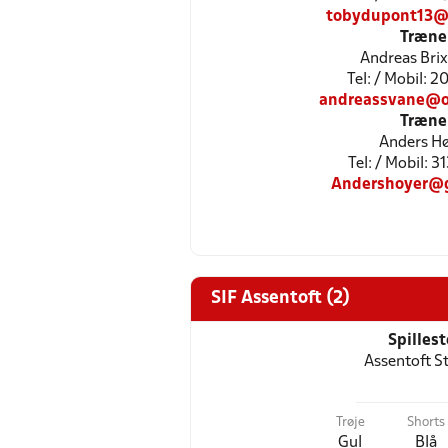
tobydupont13@
Træne
Andreas Bri
Tel: / Mobil: 
andreassvane@o
Træne
Anders H
Tel: / Mobil: 
Andershoyer@
SIF Assentoft (2)
Spilles
Assentoft S
Trøje
Shorts
Gul
Blå