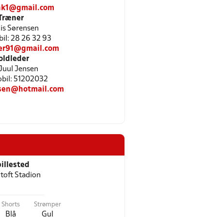
ank1@gmail.com
Træner
is Sørensen
bil: 28 26 32 93
ler91@gmail.com
oldleder
 Juul Jensen
Mobil: 51202032
nsen@hotmail.com
illested
toft Stadion
Shorts
Strømper
Blå
Gul