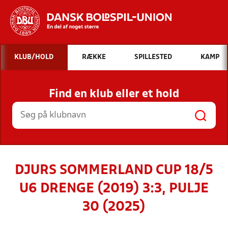
Hvad vil du søge efter?
KLUB/HOLD
RÆKKE
SPILLESTED
KAMP
INDHOLD OG NYHEDER
Find en klub eller et hold
STILLINGER, RESULTATER, KLUBBER OG
HOLD
DJURS SOMMERLAND CUP 18/5
U6 DRENGE (2019) 3:3, PULJE
30 (2025)