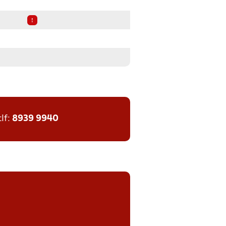
!
tlf:
8939 9940