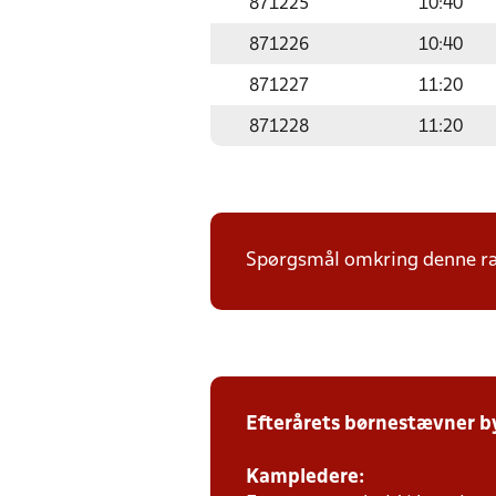
871225
10:40
871226
10:40
871227
11:20
871228
11:20
Spørgsmål omkring denne ræk
Efterårets børnestævner b
Kampledere: