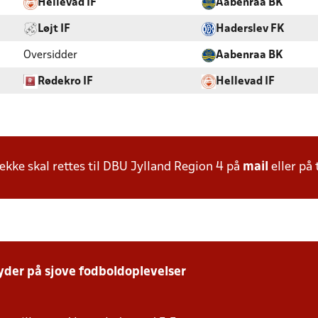
Hellevad IF
Aabenraa BK
Løjt IF
Haderslev FK
Oversidder
Aabenraa BK
Rødekro IF
Hellevad IF
ke skal rettes til DBU Jylland Region 4 på
mail
eller på 
yder på sjove fodboldoplevelser