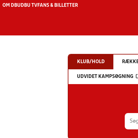
OM DBU
DBU TV
FANS & BILLETTER
KLUB/HOLD
RÆKK
UDVIDET KAMPSØGNING