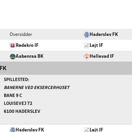
Oversidder
Haderslev FK
Rødekro IF
Løjt IF
Aabenraa BK
Hellevad IF
FK
SPILLESTED:
BANERNE VED EKSERCERHUSET
BANE 9 C
LOUISEVEJ 72
6100 HADERSLEV
Haderslev FK
Løjt IF