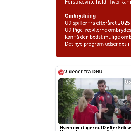
Førstnævnte hold i hver kam
Ombrydning
U9 spiller fra efteråret 202
U9 Pige-rækkerne ombrydes ef
kan få den bedst mulige om
Det nye program udsendes i 
Videoer fra DBU
05
Hvem overtager nr.10 efter Eriks