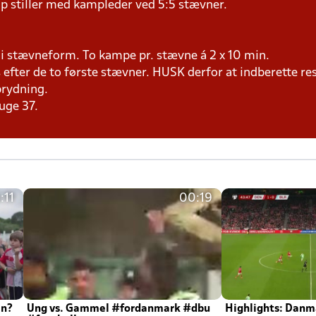
p stiller med kampleder ved 5:5 stævner.
5 i stævneform. To kampe pr. stævne á 2 x 10 min.
ter de to første stævner. HUSK derfor at indberette res
brydning.
uge 37.
:11
00:19
en?
Ung vs. Gammel #fordanmark #dbu
Highlights: Danma