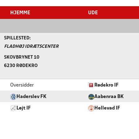
HJEMME
UDE
SPILLESTED:
FLADHØJ IDRÆTSCENTER
SKOVBRYNET 10
6230 RØDEKRO
Oversidder
Rødekro IF
Haderslev FK
Aabenraa BK
Løjt IF
Hellevad IF