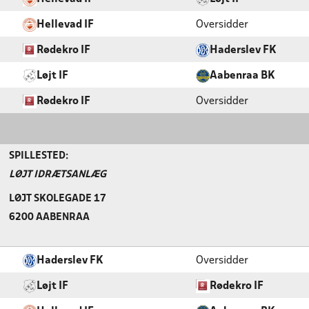
Hellevad IF
Oversidder
Rødekro IF
Haderslev FK
Løjt IF
Aabenraa BK
Rødekro IF
Oversidder
SPILLESTED:
LØJT IDRÆTSANLÆG
LØJT SKOLEGADE 17
6200 AABENRAA
Haderslev FK
Oversidder
Løjt IF
Rødekro IF