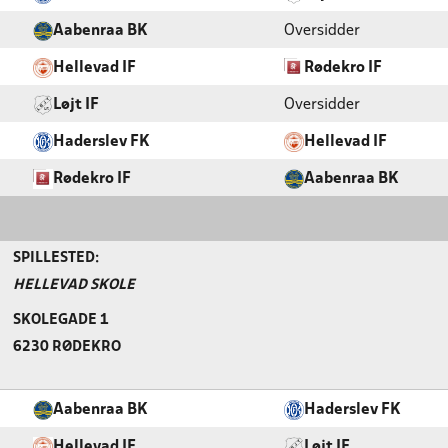
Aabenraa BK
Oversidder
Hellevad IF
Rødekro IF
Løjt IF
Oversidder
Haderslev FK
Hellevad IF
Rødekro IF
Aabenraa BK
SPILLESTED:
HELLEVAD SKOLE
SKOLEGADE 1
6230 RØDEKRO
Aabenraa BK
Haderslev FK
Hellevad IF
Løjt IF