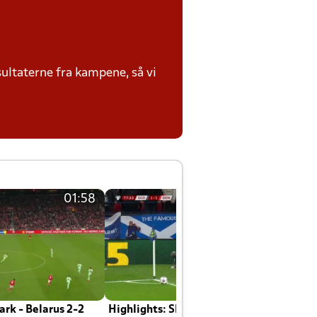
ultaterne fra kampene, så vi
01:58
01:58
rk - Belarus 2-2
Highlights: Skotland - Danmark 4-2
J