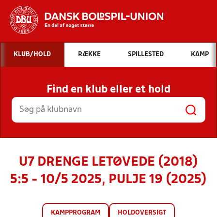
Hvad vil du søge efter?
KLUB/HOLD
RÆKKE
SPILLESTED
KAMP
INDHOLD OG NYHEDER
Find en klub eller et hold
STILLINGER, RESULTATER, KLUBBER OG
HOLD
U7 DRENGE LETØVEDE (2018)
5:5 - 10/5 2025, PULJE 19 (2025)
KAMPPROGRAM
HOLDOVERSIGT