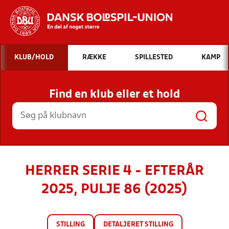
Hvad vil du søge efter?
KLUB/HOLD
RÆKKE
SPILLESTED
KAMP
INDHOLD OG NYHEDER
Find en klub eller et hold
STILLINGER, RESULTATER, KLUBBER OG
HOLD
HERRER SERIE 4 - EFTERÅR
2025, PULJE 86 (2025)
STILLING
DETALJERET STILLING