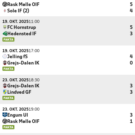
Rask Mølle OIF
5
Sole IF (2)
4
19. OKT. 2025
11:00
FC Hornstrup
5
Hedensted IF
3
19. OKT. 2025
17:00
Jelling fS
4
Grejs-Dalen IK
0
23. OKT. 2025
18:30
Grejs-Dalen IK
3
Lindved GF
3
23. OKT. 2025
19:00
Engum UI
3
Rask Mølle OIF
1