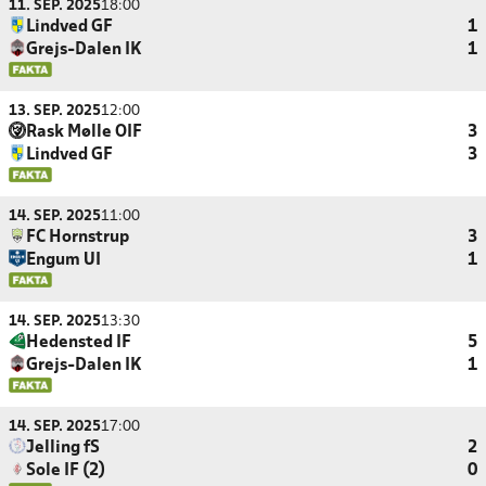
11. SEP. 2025
18:00
Lindved GF
1
Grejs-Dalen IK
1
13. SEP. 2025
12:00
Rask Mølle OIF
3
Lindved GF
3
14. SEP. 2025
11:00
FC Hornstrup
3
Engum UI
1
14. SEP. 2025
13:30
Hedensted IF
5
Grejs-Dalen IK
1
14. SEP. 2025
17:00
Jelling fS
2
Sole IF (2)
0