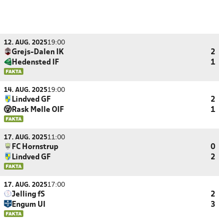
12. AUG. 2025
19:00
Grejs-Dalen IK
2
Hedensted IF
1
14. AUG. 2025
19:00
Lindved GF
2
Rask Mølle OIF
1
17. AUG. 2025
11:00
FC Hornstrup
0
Lindved GF
2
17. AUG. 2025
17:00
Jelling fS
2
Engum UI
3