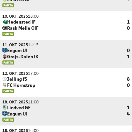
Lindved GF
4
10. OKT. 2025
18:00
Hedensted IF
1
Rask Mølle OIF
0
11. OKT. 2025
14:15
Engum UI
0
Grejs-Dalen IK
1
12. OKT. 2025
17:00
Jelling fS
8
FC Hornstrup
0
18. OKT. 2025
11:00
Lindved GF
1
Engum UI
4
18. OKT. 2025
14:00