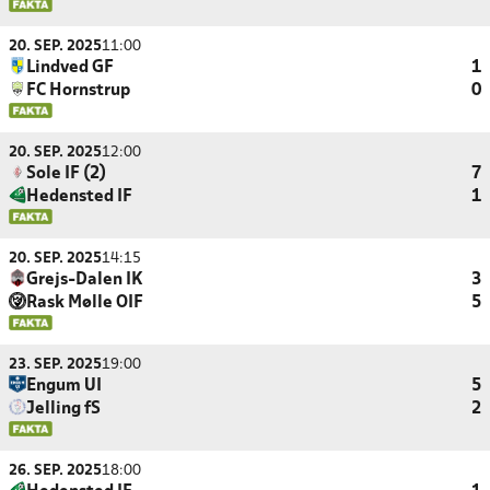
20. SEP. 2025
11:00
Lindved GF
1
FC Hornstrup
0
20. SEP. 2025
12:00
Sole IF (2)
7
Hedensted IF
1
20. SEP. 2025
14:15
Grejs-Dalen IK
3
Rask Mølle OIF
5
23. SEP. 2025
19:00
Engum UI
5
Jelling fS
2
26. SEP. 2025
18:00