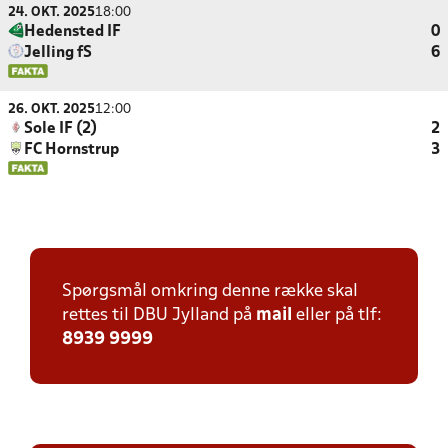
24. OKT. 2025
18:00
Hedensted IF
0
Jelling fS
6
26. OKT. 2025
12:00
Sole IF (2)
2
FC Hornstrup
3
Spørgsmål omkring denne række skal
rettes til DBU Jylland på
mail
eller på tlf:
8939 9999