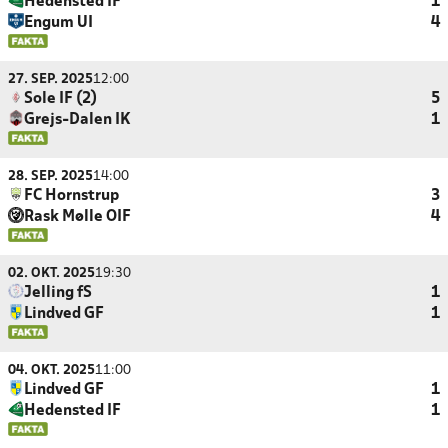
Hedensted IF
1
Engum UI
4
27. SEP. 2025
12:00
Sole IF (2)
5
Grejs-Dalen IK
1
28. SEP. 2025
14:00
FC Hornstrup
3
Rask Mølle OIF
4
02. OKT. 2025
19:30
Jelling fS
1
Lindved GF
1
04. OKT. 2025
11:00
Lindved GF
1
Hedensted IF
1