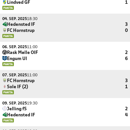
Lindved GF
1
04. SEP. 2025
18:30
Hedensted IF
3
FC Hornstrup
0
06. SEP. 2025
11:00
Rask Mølle OIF
2
Engum UI
6
07. SEP. 2025
11:00
FC Hornstrup
3
Sole IF (2)
1
09. SEP. 2025
19:30
Jelling fS
2
Hedensted IF
4