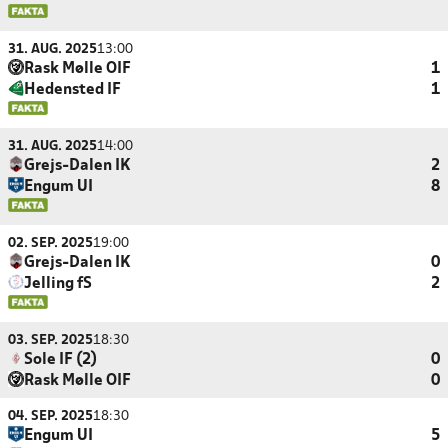
31. AUG. 2025
13:00
Rask Mølle OIF
1
Hedensted IF
1
31. AUG. 2025
14:00
Grejs-Dalen IK
2
Engum UI
8
02. SEP. 2025
19:00
Grejs-Dalen IK
0
Jelling fS
2
03. SEP. 2025
18:30
Sole IF (2)
0
Rask Mølle OIF
0
04. SEP. 2025
18:30
Engum UI
5