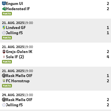
Engum UI
2
Hedensted IF
2
21. AUG. 2025
19:00
Lindved GF
1
Jelling fS
1
21. AUG. 2025
19:00
Grejs-Dalen IK
2
Sole IF (2)
4
21. AUG. 2025
19:00
Rask Mølle OIF
1
FC Hornstrup
2
24. AUG. 2025
13:00
Rask Mølle OIF
2
Jelling fS
2