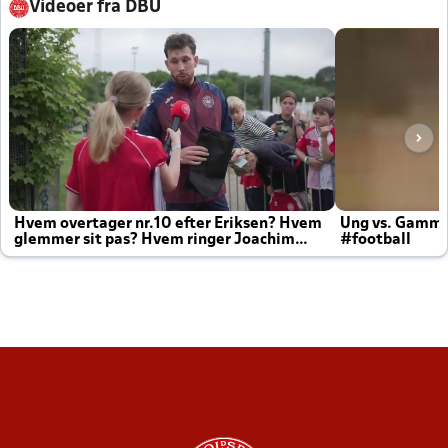
Videoer fra DBU
Hvem overtager nr.10 efter Eriksen? Hvem
Ung vs. Gamm
glemmer sit pas? Hvem ringer Joachim
#football
altid til efter kampe?