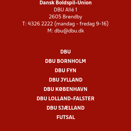
Dansk Boldspil-Union
DBU Allé 1
2605 Brøndby
T: 4326 2222 (mandag - fredag 9-16)
M:
dbu@dbu.dk
DBU
DBU BORNHOLM
DBU FYN
DBU JYLLAND
DBU KØBENHAVN
DBU LOLLAND-FALSTER
DBU SJÆLLAND
FUTSAL