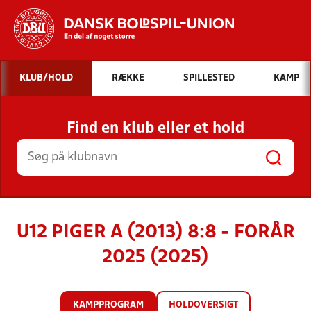
Hvad vil du søge efter?
KLUB/HOLD
RÆKKE
SPILLESTED
KAMP
INDHOLD OG NYHEDER
Find en klub eller et hold
STILLINGER, RESULTATER, KLUBBER OG
HOLD
U12 PIGER A (2013) 8:8 - FORÅR
2025 (2025)
KAMPPROGRAM
HOLDOVERSIGT