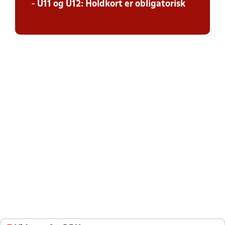
-
U11 og U12: Holdkort er obligatorisk