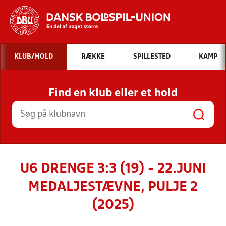
Hvad vil du søge efter?
KLUB/HOLD
RÆKKE
SPILLESTED
KAMP
INDHOLD OG NYHEDER
Find en klub eller et hold
STILLINGER, RESULTATER, KLUBBER OG
HOLD
U6 DRENGE 3:3 (19) - 22.JUNI
MEDALJESTÆVNE, PULJE 2
(2025)