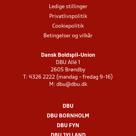
Ledige stillinger
Privatlivspolitik
Cookiepolitik
Betingelser og vilkår
Dansk Boldspil-Union
DBU Allé 1
2605 Brøndby
T: 4326 2222 (mandag - fredag 9-16)
M:
dbu@dbu.dk
DBU
DBU BORNHOLM
DBU FYN
DBU JYLLAND