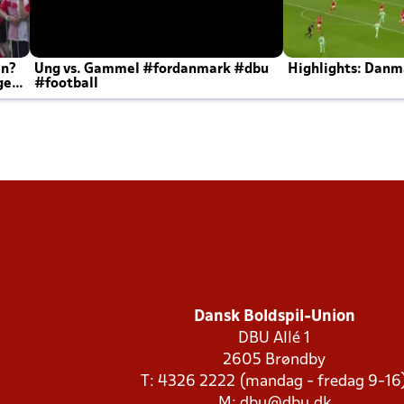
en?
Ung vs. Gammel #fordanmark #dbu
Highlights: Danma
ger
#football
Dansk Boldspil-Union
DBU Allé 1
2605 Brøndby
T: 4326 2222 (mandag - fredag 9-16
M:
dbu@dbu.dk