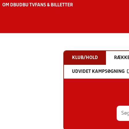
OM DBU
DBU TV
FANS & BILLETTER
KLUB/HOLD
RÆKK
UDVIDET KAMPSØGNING