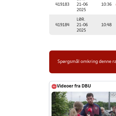
419183
21-06
10:36
2025
LØR.
419184
21-06
10:48
2025
Spørgsmål omkring denne ræk
Videoer fra DBU
05