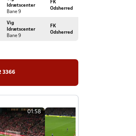
FK
Idrætscenter
Odsherred
Bane 9
Vig
FK
Idrætscenter
Odsherred
Bane 9
2 3366
01:58
01:58