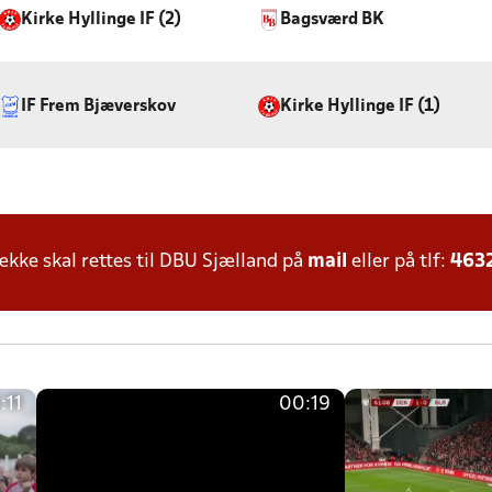
Kirke Hyllinge IF (2)
Bagsværd BK
IF Frem Bjæverskov
Kirke Hyllinge IF (1)
ke skal rettes til DBU Sjælland på
mail
eller på tlf:
463
:11
00:19