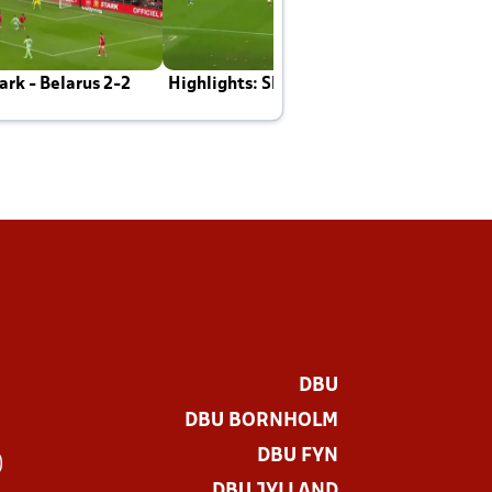
rk - Belarus 2-2
Highlights: Skotland - Danmark 4-2
J
E
DBU
DBU BORNHOLM
DBU FYN
)
DBU JYLLAND