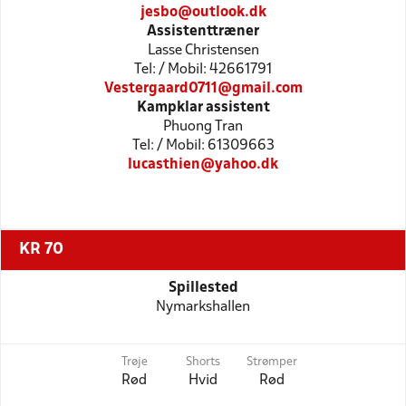
jesbo@outlook.dk
Assistenttræner
Lasse Christensen
Tel: / Mobil: 42661791
Vestergaard0711@gmail.com
Kampklar assistent
Phuong Tran
Tel: / Mobil: 61309663
lucasthien@yahoo.dk
KR 70
Spillested
Nymarkshallen
Trøje
Shorts
Strømper
Rød
Hvid
Rød