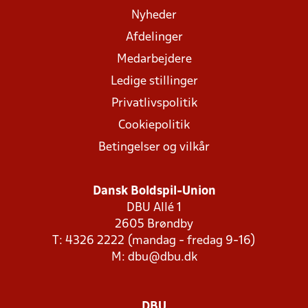
Nyheder
Afdelinger
Medarbejdere
Ledige stillinger
Privatlivspolitik
Cookiepolitik
Betingelser og vilkår
Dansk Boldspil-Union
DBU Allé 1
2605 Brøndby
T: 4326 2222 (mandag - fredag 9-16)
M:
dbu@dbu.dk
DBU