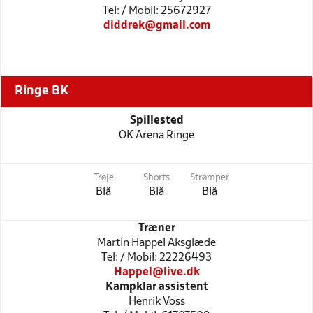
Tel: / Mobil: 25672927
diddrek@gmail.com
Ringe BK
Spillested
OK Arena Ringe
Trøje
Shorts
Strømper
Blå
Blå
Blå
Træner
Martin Happel Aksglæde
Tel: / Mobil: 22226493
Happel@live.dk
Kampklar assistent
Henrik Voss