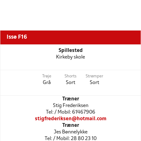
Issø F16
Spillested
Kirkeby skole
Trøje
Shorts
Strømper
Grå
Sort
Sort
Træner
Stig Frederiksen
Tel: / Mobil: 61467906
stigfrederiksen@hotmail.com
Træner
Jes Bønnelykke
Tel: / Mobil: 28 80 23 10