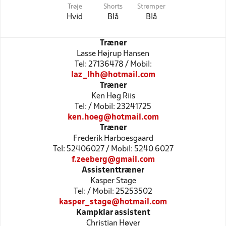
Trøje
Shorts
Strømper
Hvid
Blå
Blå
Træner
Lasse Højrup Hansen
Tel: 27136478 / Mobil:
laz_lhh@hotmail.com
Træner
Ken Høg Riis
Tel: / Mobil: 23241725
ken.hoeg@hotmail.com
Træner
Frederik Harboesgaard
Tel: 52406027 / Mobil: 5240 6027
f.zeeberg@gmail.com
Assistenttræner
Kasper Stage
Tel: / Mobil: 25253502
kasper_stage@hotmail.com
Kampklar assistent
Christian Høyer