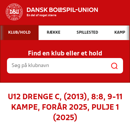
Hvad vil du søge efter?
KLUB/HOLD
RÆKKE
SPILLESTED
KAMP
INDHOLD OG NYHEDER
Find en klub eller et hold
STILLINGER, RESULTATER, KLUBBER OG
HOLD
U12 DRENGE C, (2013), 8:8, 9-11
KAMPE, FORÅR 2025, PULJE 1
(2025)