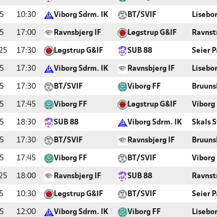
5
10:30
Viborg Sdrm. IK
BT/SVIF
Lisebo
5
17:00
Ravnsbjerg IF
Løgstrup G&IF
Ravnst
25
17:30
Løgstrup G&IF
SUB 88
Seier P
5
17:30
Viborg Sdrm. IK
Ravnsbjerg IF
Lisebo
5
17:30
BT/SVIF
Viborg FF
Bruuns
5
17:45
Viborg FF
Løgstrup G&IF
Viborg
5
18:30
SUB 88
Viborg Sdrm. IK
Skals 
5
17:30
BT/SVIF
Ravnsbjerg IF
Bruuns
5
17:45
Viborg FF
BT/SVIF
Viborg
25
18:00
Ravnsbjerg IF
SUB 88
Ravnst
5
10:30
Løgstrup G&IF
BT/SVIF
Seier P
5
12:00
Viborg Sdrm. IK
Viborg FF
Lisebo