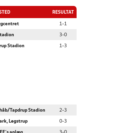
ESTED
RESULTAT
rgcentret
1
-
1
Stadion
3
-
0
rup Stadion
1
-
3
håb/Tapdrup Stadion
2
-
3
ark, Løgstrup
0
-
3
 FF´s anlæg
3
-
0