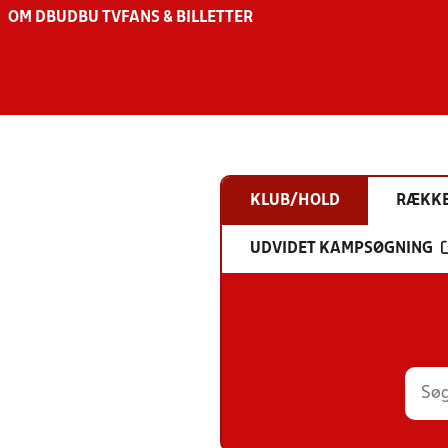
OM DBU
DBU TV
FANS & BILLETTER
KLUB/HOLD
RÆKK
UDVIDET KAMPSØGNING