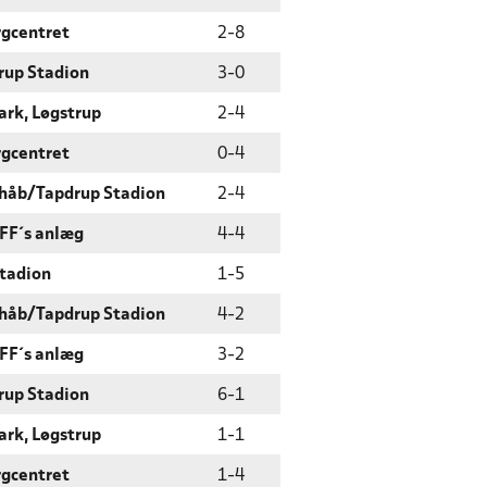
rgcentret
2
-
8
rup Stadion
3
-
0
ark, Løgstrup
2
-
4
rgcentret
0
-
4
håb/Tapdrup Stadion
2
-
4
 FF´s anlæg
4
-
4
Stadion
1
-
5
håb/Tapdrup Stadion
4
-
2
 FF´s anlæg
3
-
2
rup Stadion
6
-
1
ark, Løgstrup
1
-
1
rgcentret
1
-
4