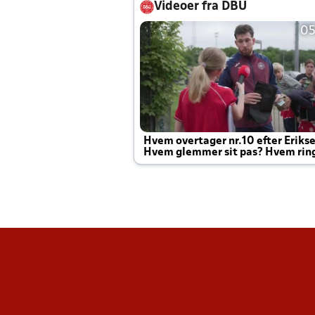
Videoer fra DBU
05
Hvem overtager nr.10 efter Eriks
Hvem glemmer sit pas? Hvem rin
Joachim altid til efter kampe?