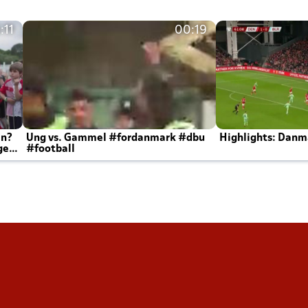
:11
00:19
en?
Ung vs. Gammel #fordanmark #dbu
Highlights: Danma
ger
#football