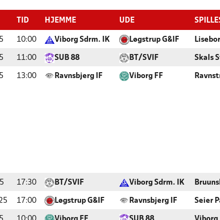
TID
HJEMME
UDE
SPILL
5
10:00
Viborg Sdrm. IK
Løgstrup G&IF
Lisebo
5
11:00
SUB 88
BT/SVIF
Skals 
5
13:00
Ravnsbjerg IF
Viborg FF
Ravnst
5
17:30
BT/SVIF
Viborg Sdrm. IK
Bruuns
25
17:00
Løgstrup G&IF
Ravnsbjerg IF
Seier P
5
10:00
Viborg FF
SUB 88
Viborg