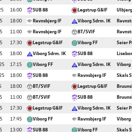
25
16:00
SUB 88
Løgstrup G&IF
Ulbjer
5
18:00
Ravnsbjerg IF
Viborg Sdrm. IK
Ravnst
5
11:00
Ravnsbjerg IF
BT/SVIF
Ravnst
5
17:30
Løgstrup G&IF
Viborg FF
Seier P
5
18:00
Viborg Sdrm. IK
SUB 88
Lisebo
25
17:15
Viborg FF
Viborg Sdrm. IK
Viborg
25
18:00
SUB 88
Ravnsbjerg IF
Skals 
5
18:00
BT/SVIF
Løgstrup G&IF
Bruuns
5
11:00
BT/SVIF
SUB 88
Bruuns
5
17:30
Løgstrup G&IF
Viborg Sdrm. IK
Seier P
5
17:45
Viborg FF
Ravnsbjerg IF
Viborg
5
13:00
SUB 88
Viborg FF
Skals 