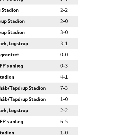
g Stadion
2
-
2
rup Stadion
2
-
0
rup Stadion
3
-
0
ark, Løgstrup
3
-
1
rgcentret
0
-
0
 FF´s anlæg
0
-
3
Stadion
4
-
1
håb/Tapdrup Stadion
7
-
3
håb/Tapdrup Stadion
1
-
0
ark, Løgstrup
2
-
2
 FF´s anlæg
6
-
5
Stadion
1
-
0