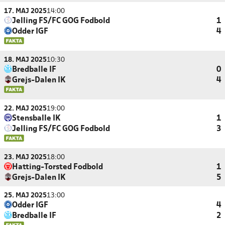
17. MAJ 2025
14:00
Jelling FS/FC GOG Fodbold
1
Odder IGF
4
18. MAJ 2025
10:30
Bredballe IF
0
Grejs-Dalen IK
4
22. MAJ 2025
19:00
Stensballe IK
1
Jelling FS/FC GOG Fodbold
3
23. MAJ 2025
18:00
Hatting-Torsted Fodbold
1
Grejs-Dalen IK
5
25. MAJ 2025
13:00
Odder IGF
4
Bredballe IF
2