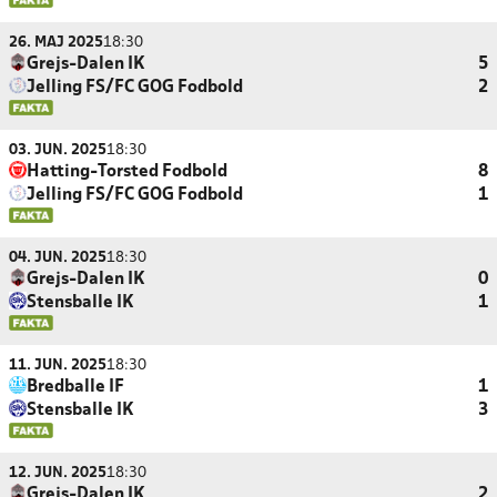
26. MAJ 2025
18:30
Grejs-Dalen IK
5
Jelling FS/FC GOG Fodbold
2
03. JUN. 2025
18:30
Hatting-Torsted Fodbold
8
Jelling FS/FC GOG Fodbold
1
04. JUN. 2025
18:30
Grejs-Dalen IK
0
Stensballe IK
1
11. JUN. 2025
18:30
Bredballe IF
1
Stensballe IK
3
12. JUN. 2025
18:30
Grejs-Dalen IK
2