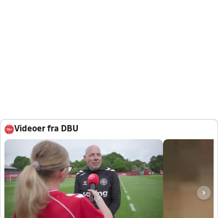
Videoer fra DBU