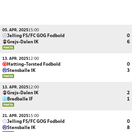
05. APR. 2025
15:00
Jelling FS/FC GOG Fodbold
0
Grejs-Dalen IK
6
13. APR. 2025
12:00
Hatting-Torsted Fodbold
0
Stensballe IK
3
13. APR. 2025
12:00
Grejs-Dalen IK
2
Bredballe IF
1
21. APR. 2025
15:00
Jelling FS/FC GOG Fodbold
0
Stensballe IK
8