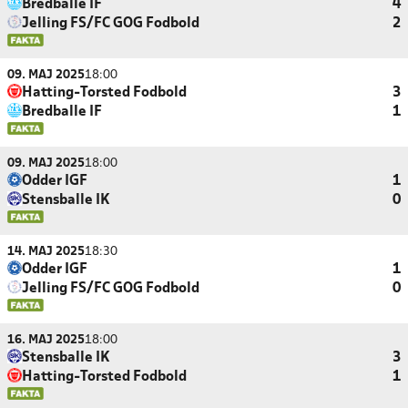
Bredballe IF
4
Jelling FS/FC GOG Fodbold
2
09. MAJ 2025
18:00
Hatting-Torsted Fodbold
3
Bredballe IF
1
09. MAJ 2025
18:00
Odder IGF
1
Stensballe IK
0
14. MAJ 2025
18:30
Odder IGF
1
Jelling FS/FC GOG Fodbold
0
16. MAJ 2025
18:00
Stensballe IK
3
Hatting-Torsted Fodbold
1