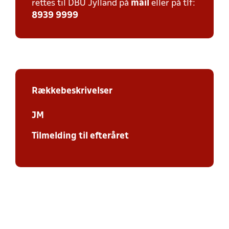
rettes til DBU Jylland på
mail
eller på tlf:
8939 9999
Rækkebeskrivelser
JM
Tilmelding til efteråret