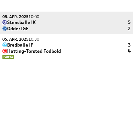
05. APR. 2025
10:00
Stensballe IK
5
Odder IGF
2
05. APR. 2025
10:30
Bredballe IF
3
Hatting-Torsted Fodbold
4