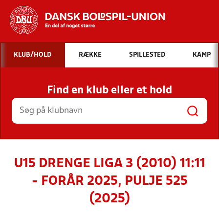
Hvad vil du søge efter?
KLUB/HOLD
RÆKKE
SPILLESTED
KAMP
INDHOLD OG NYHEDER
Find en klub eller et hold
STILLINGER, RESULTATER, KLUBBER OG
HOLD
U15 DRENGE LIGA 3 (2010) 11:11
- FORÅR 2025, PULJE 525
(2025)