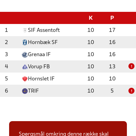
K
P
1
SIF Assentoft
10
17
2
Hornbæk SF
10
16
3
Grenaa IF
10
16
4
Vorup FB
10
13
!
5
Hornslet IF
10
10
6
TRIF
10
5
!
Spørgsmål omkring denne række skal