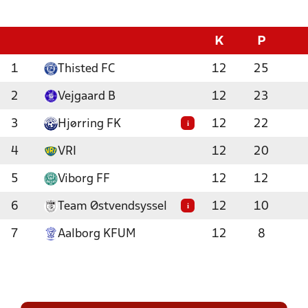
K
P
1
Thisted FC
12
25
2
Vejgaard B
12
23
3
Hjørring FK
12
22
i
4
VRI
12
20
5
Viborg FF
12
12
6
Team Østvendsyssel
12
10
i
7
Aalborg KFUM
12
8