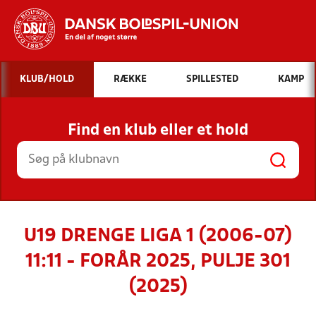
Hvad vil du søge efter?
KLUB/HOLD
RÆKKE
SPILLESTED
KAMP
INDHOLD OG NYHEDER
Find en klub eller et hold
STILLINGER, RESULTATER, KLUBBER OG
HOLD
U19 DRENGE LIGA 1 (2006-07)
11:11 - FORÅR 2025, PULJE 301
(2025)