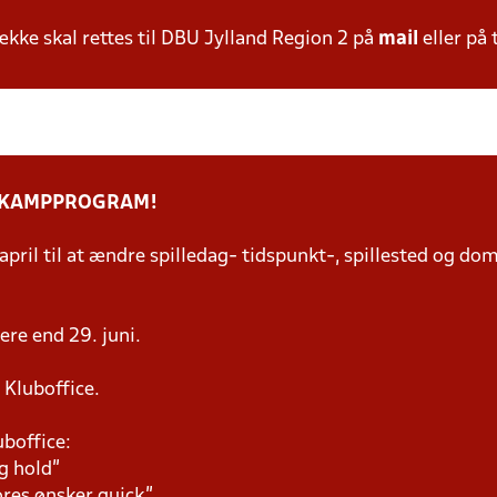
ke skal rettes til DBU Jylland Region 2 på
mail
eller på 
T KAMPPROGRAM!
 april til at ændre spilledag- tidspunkt-, spillested og d
re end 29. juni.
 Kluboffice.
uboffice:
g hold"
ores ønsker quick"