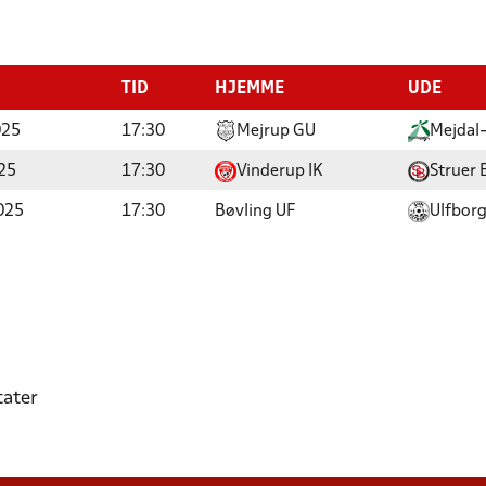
TID
HJEMME
UDE
025
17:30
Mejrup GU
Mejdal
25
17:30
Vinderup IK
Struer 
025
17:30
Bøvling UF
Ulfbor
tater