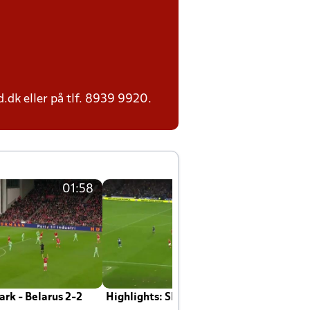
.dk eller på tlf. 8939 9920.
01:58
01:58
rk - Belarus 2-2
Highlights: Skotland - Danmark 4-2
J
E