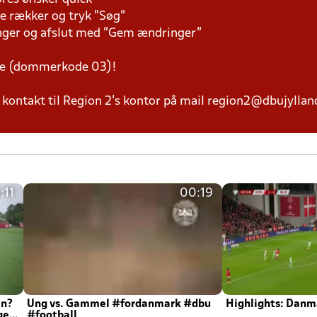
e rækker og tryk "Søg"
inger og afslut med "Gem ændringer"
e (dommerkode 03)!
kontakt til Region 2's kontor på mail region2@dbujylland
:11
00:19
en?
Ung vs. Gammel #fordanmark #dbu
Highlights: Danma
ger
#football