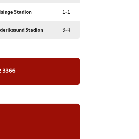
lsinge Stadion
1
-
1
ederikssund Stadion
3
-
4
2 3366