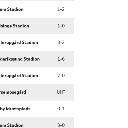
rum Stadion
1
-
2
lsinge Stadion
1
-
0
llerupgård Stadion
3
-
2
ederikssund Stadion
1
-
6
llerupgård Stadion
2
-
0
rsemosegård
UHT
by Idrætsplads
0
-
1
rum Stadion
3
-
0