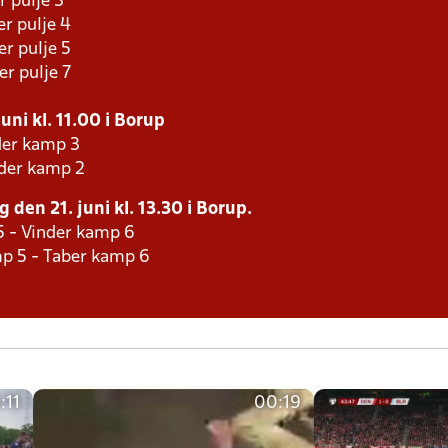
r pulje 3
er pulje 4
er pulje 5
er pulje 7
uni kl. 11.00 i Borup
der kamp 3
nder kamp 2
 den 21. juni kl. 13.30 i Borup.
5 - Vinder kamp 6
p 5 - Taber kamp 6
:11
00:19