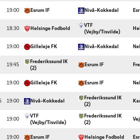
19:00
Esrum IF
Nivå-Kokkedal
Es
VTF
18:30
Helsinge Fodbold
He
(Vejby/Tisvilde)
19:00
Gilleleje FK
Nivå-Kokkedal
Ne
Frederikssund IK
19:45
Esrum IF
Fr
(2)
19:00
Gilleleje FK
Esrum IF
Ne
Frederikssund IK
5
19:00
Nivå-Kokkedal
Ka
(2)
VTF
Frederikssund IK
19:00
Vej
(Vejby/Tisvilde)
(2)
19:00
Esrum IF
Helsinge Fodbold
Es