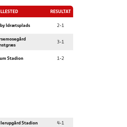
ILLESTED
RESULTAT
by Idrætsplads
2
-
1
rsemosegård
3
-
1
nstgræs
rum Stadion
1
-
2
llerupgård Stadion
4
-
1