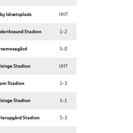
by Idrætsplads
HHT
ederikssund Stadion
1
-
2
rsemosegård
5
-
0
lsinge Stadion
UHT
rum Stadion
1
-
3
lsinge Stadion
1
-
1
llerupgård Stadion
5
-
3