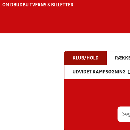
OM DBU
DBU TV
FANS & BILLETTER
KLUB/HOLD
RÆKK
UDVIDET KAMPSØGNING