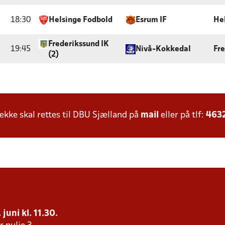
18:30
Helsinge Fodbold
Esrum IF
He
Frederikssund IK
19:45
Nivå-Kokkedal
Fr
(2)
ke skal rettes til DBU Sjælland på
mail
eller på tlf:
463
juni kl. 11.30.