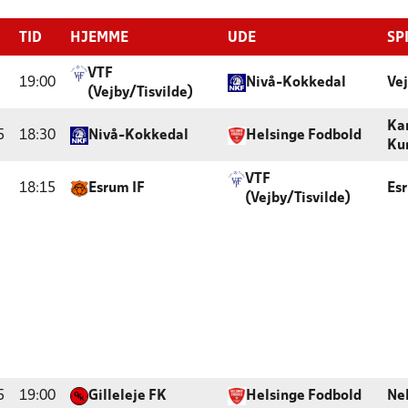
TID
HJEMME
UDE
SP
VTF
19:00
Nivå-Kokkedal
Vej
(Vejby/Tisvilde)
Ka
5
18:30
Nivå-Kokkedal
Helsinge Fodbold
Ku
VTF
18:15
Esrum IF
Es
(Vejby/Tisvilde)
5
19:00
Gilleleje FK
Helsinge Fodbold
Ne