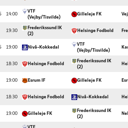
VTF
5
14:00
Gilleleje FK
Vej
(Vejby/Tisvilde)
Frederikssund IK
19:30
Helsinge Fodbold
Fr
(2)
VTF
5
19:00
Nivå-Kokkedal
Ka
(Vejby/Tisvilde)
Frederikssund IK
18:30
Helsinge Fodbold
He
(2)
19:00
Esrum IF
Gilleleje FK
Es
18:30
Helsinge Fodbold
Nivå-Kokkedal
He
Frederikssund IK
19:00
Gilleleje FK
Ne
(2)
VTF