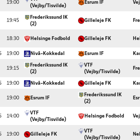
19:00
Esrum IF
Vej
(Vejby/Tisvilde)
Frederikssund IK
19:45
Gilleleje FK
Fr
(2)
18:30
Helsinge Fodbold
Gilleleje FK
He
5
19:00
Nivå-Kokkedal
Esrum IF
Ka
Frederikssund IK
VTF
19:15
Fr
(2)
(Vejby/Tisvilde)
5
19:00
Nivå-Kokkedal
Gilleleje FK
Ka
Frederikssund IK
19:00
Esrum IF
Es
(2)
VTF
5
14:00
Helsinge Fodbold
Vej
(Vejby/Tisvilde)
VTF
5
19:00
Gilleleje FK
Ne
(Vejby/Tisvilde)