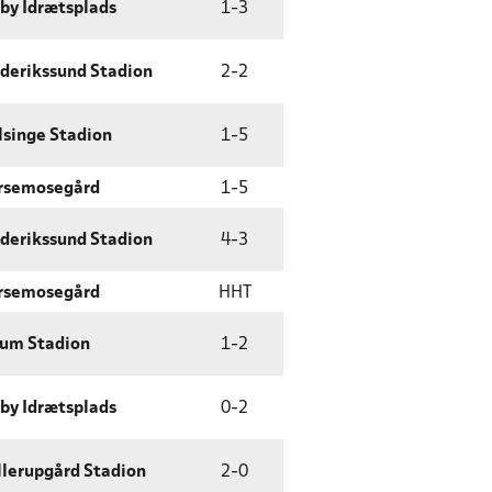
by Idrætsplads
1
-
3
ederikssund Stadion
2
-
2
lsinge Stadion
1
-
5
rsemosegård
1
-
5
ederikssund Stadion
4
-
3
rsemosegård
HHT
rum Stadion
1
-
2
by Idrætsplads
0
-
2
llerupgård Stadion
2
-
0