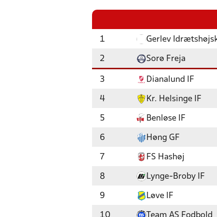
1
Gerlev Idrætshøjs
2
Sorø Freja
3
Dianalund IF
4
Kr. Helsinge IF
5
Benløse IF
6
Høng GF
7
FS Hashøj
8
Lynge-Broby IF
9
Løve IF
10
Team AS Fodbold