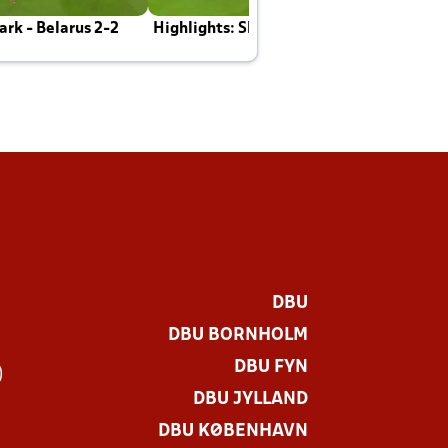
rk - Belarus 2-2
Highlights: Skotland - Danmark 4-2
J
E
DBU
DBU BORNHOLM
DBU FYN
)
DBU JYLLAND
DBU KØBENHAVN