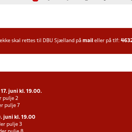
ke skal rettes til DBU Sjælland på
mail
eller på tlf:
463
17. juni kl. 19.00.
r pulje 2
r pulje 7
 juni kl. 19.00
er pulje 3
er pulje 8