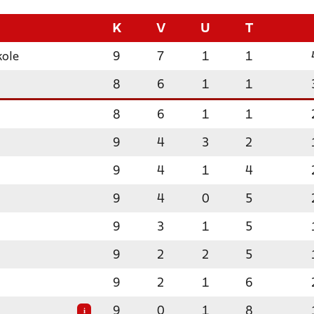
K
V
U
T
kole
9
7
1
1
8
6
1
1
8
6
1
1
9
4
3
2
9
4
1
4
9
4
0
5
9
3
1
5
9
2
2
5
9
2
1
6
9
0
1
8
i