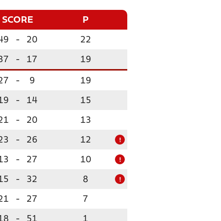
SCORE
P
49
-
20
22
37
-
17
19
27
-
9
19
19
-
14
15
21
-
20
13
23
-
26
12
!
13
-
27
10
!
15
-
32
8
!
21
-
27
7
18
-
51
1