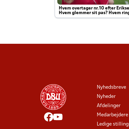
Hvem overtager nr.10 efter Eriks
Hvem glemmer sit pas? Hvem rin
Joachim altid til efter kampe?
Nyhedsbreve
Nyheder
Afdelinger
Medarbejdere
Ledige stillin