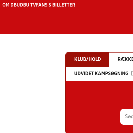
OM DBU
DBU TV
FANS & BILLETTER
KLUB/HOLD
RÆKK
UDVIDET KAMPSØGNING