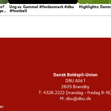
en?
Ung vs. Gammel #fordanmark #dbu
Highlights: Danma
ger
#football
Dansk Boldspil-Union
DBU Allé 1
2605 Brøndby
T: 4326 2222 (mandag - fredag 9-16
M:
dbu@dbu.dk
ger