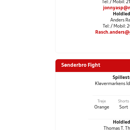
Tel: / Mobil: 
jonnyasp@m
Holdled
Anders R
Tel: / Mobil: 
Rasch.anders@
Sønderbro Fight
Spilles
Kløvermarkens I
Trøje
Shorts
Orange
Sort
Holdled
Thomas T. T