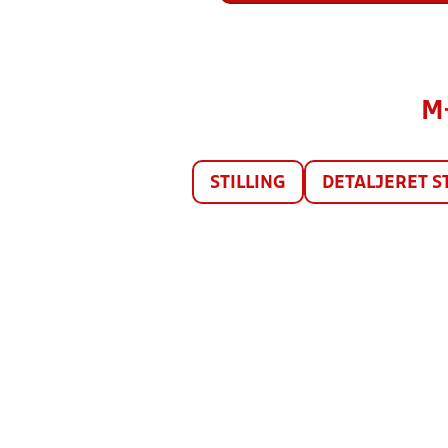
M
STILLING
DETALJERET S