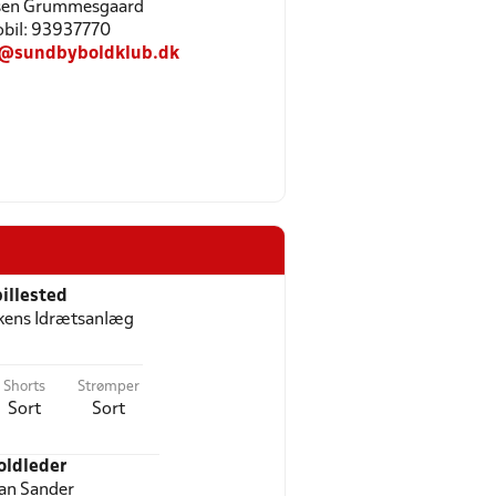
sen Grummesgaard
Mobil: 93937770
n@sundbyboldklub.dk
illested
kens Idrætsanlæg
Shorts
Strømper
Sort
Sort
oldleder
an Sander