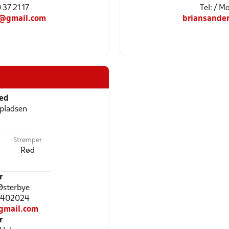
 37 21 17
Tel: / M
@gmail.com
briansande
ted
pladsen
Strømper
Rød
r
Østerbye
28402024
gmail.com
r