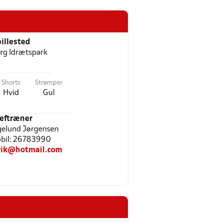
illested
erg Idrætspark
Shorts
Strømper
Hvid
Gul
eftræner
gelund Jørgensen
Mobil: 26783990
ik@hotmail.com