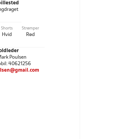
illested
ngdraget
Shorts
Strømper
Hvid
Rød
oldleder
Mark Poulsen
Mobil: 40621256
ulsen@gmail.com