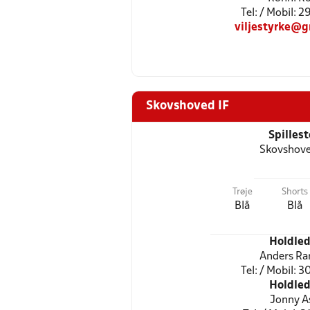
Tel: / Mobil: 
viljestyrke@g
Skovshoved IF
Spilles
Skovshove
Trøje
Shorts
Blå
Blå
Holdled
Anders Ra
Tel: / Mobil: 
Holdled
Jonny A