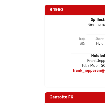
B 1960
Spilles
Grønnem
Trøje
Shorts
Blå
Hvid
Holdled
Frank Jep
Tel: / Mobil: 
frank_jeppesen@
Gentofte FK