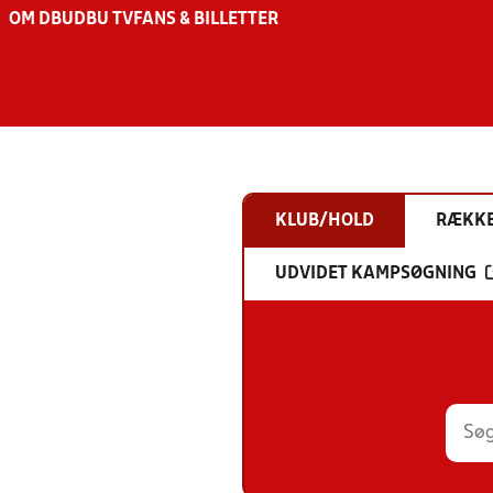
OM DBU
DBU TV
FANS & BILLETTER
KLUB/HOLD
RÆKK
UDVIDET KAMPSØGNING