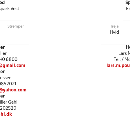
ted
Sp
park Vest
E
Strømper
Trøje
Hvid
er
H
ller
Lars 
2540 6800
Tel: / 
@gmail.com
lars.m.po
er
ussen
20852021
@yahoo.com
er
ller Gehl
27202520
hl.dk