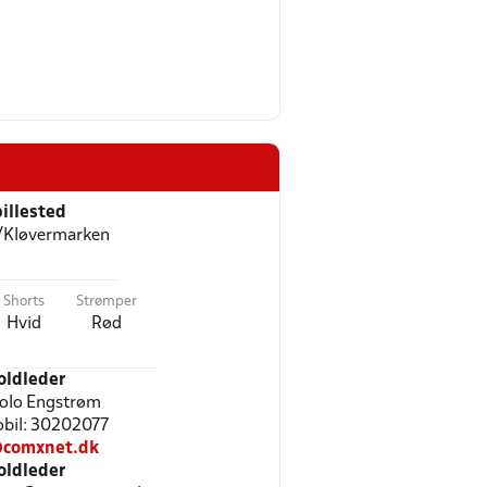
illested
/Kløvermarken
Shorts
Strømper
Hvid
Rød
oldleder
olo Engstrøm
Mobil: 30202077
comxnet.dk
oldleder