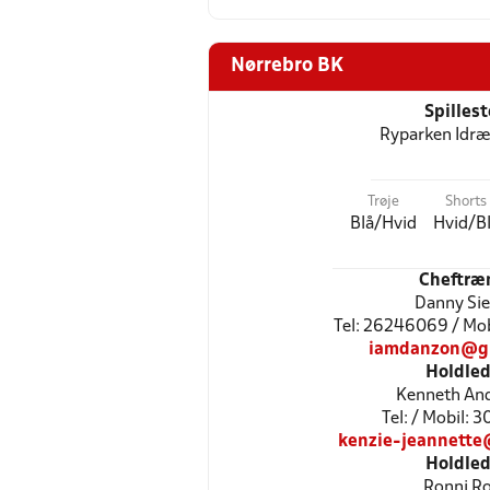
Nørrebro BK
Spilles
Ryparken Idr
Trøje
Shorts
Blå/Hvid
Hvid/B
Cheftræ
Danny Sie
Tel: 26246069 / Mo
iamdanzon@g
Holdled
Kenneth An
Tel: / Mobil: 
kenzie-jeannette
Holdled
Ronni R