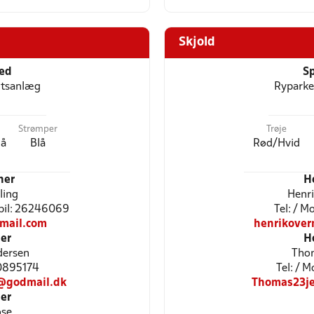
Skjold
ted
Sp
ætsanlæg
Ryparke
Strømper
Trøje
lå
Blå
Rød/Hvid
ner
H
ling
Henr
bil: 26246069
Tel: / 
mail.com
henrikove
er
H
dersen
Tho
30895174
Tel: / 
@godmail.dk
Thomas23j
er
ose