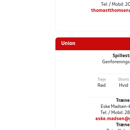
Tel: / Mobil: 20
thomastthomsen
Union
Spilles
Genforenings
Trøje
Shorts
Rød
Hvid
Træne
Eske Madsen-
Tel: / Mobil: 
eske.madsen@
Træne