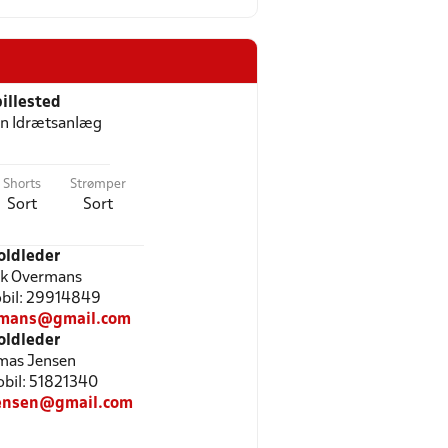
illested
n Idrætsanlæg
Shorts
Strømper
Sort
Sort
oldleder
ik Overmans
Mobil: 29914849
rmans@gmail.com
oldleder
mas Jensen
Mobil: 51821340
ensen@gmail.com