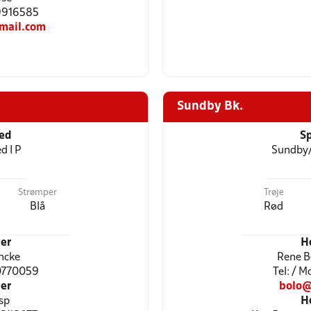
29916585
mail.com
Sundby Bk.
ted
Sp
d I P
Sundby
Strømper
Trøje
Blå
Rød
er
H
ncke
Rene B
30770059
Tel: / 
er
bolo@
sp
H