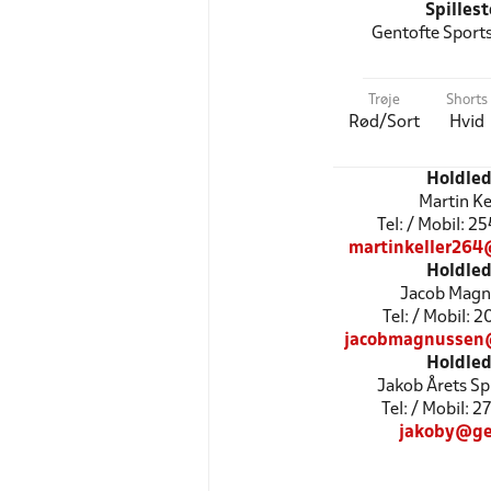
Spilles
Gentofte Sports
Trøje
Shorts
Rød/Sort
Hvid
Holdled
Martin Ke
Tel: / Mobil: 
martinkeller264
Holdled
Jacob Magn
Tel: / Mobil: 
jacobmagnussen
Holdled
Jakob Årets Spi
Tel: / Mobil: 
jakoby@ge