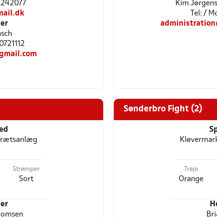
21242077
Kim Jørgen
ail.dk
Tel: / 
er
administratio
asch
20721112
gmail.com
Sønderbro Fight (2)
ted
Sp
drætsanlæg
Kløvermar
Strømper
Trøje
Sort
Orange
er
H
homsen
Bri