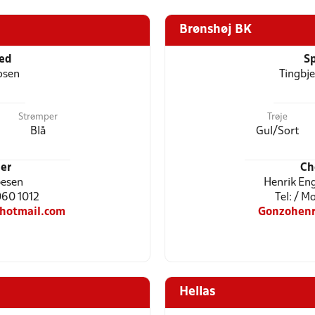
Brønshøj BK
ted
Sp
osen
Tingbj
Strømper
Trøje
Blå
Gul/Sort
er
Ch
pesen
Henrik En
5060 1012
Tel: / 
hotmail.com
Gonzohenr
Hellas