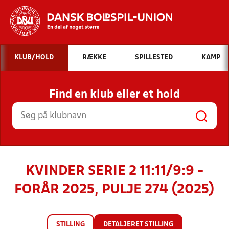
Hvad vil du søge efter?
KLUB/HOLD
RÆKKE
SPILLESTED
KAMP
INDHOLD OG NYHEDER
Find en klub eller et hold
STILLINGER, RESULTATER, KLUBBER OG
HOLD
KVINDER SERIE 2 11:11/9:9 -
FORÅR 2025, PULJE 274 (2025)
STILLING
DETALJERET STILLING