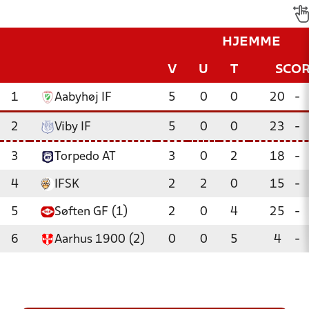
HJEMME
V
U
T
SCO
1
Aabyhøj IF
5
0
0
20
-
2
Viby IF
5
0
0
23
-
3
Torpedo AT
3
0
2
18
-
4
IFSK
2
2
0
15
-
5
Søften GF (1)
2
0
4
25
-
6
Aarhus 1900 (2)
0
0
5
4
-