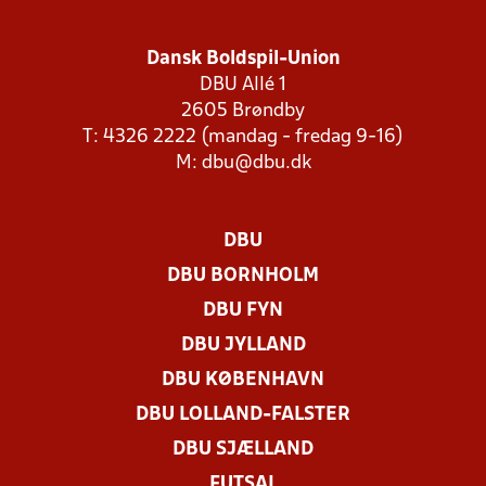
Dansk Boldspil-Union
DBU Allé 1
2605 Brøndby
T: 4326 2222 (mandag - fredag 9-16)
M:
dbu@dbu.dk
DBU
DBU BORNHOLM
DBU FYN
DBU JYLLAND
DBU KØBENHAVN
DBU LOLLAND-FALSTER
DBU SJÆLLAND
FUTSAL