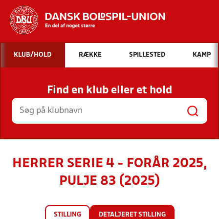
Hvad vil du søge efter?
KLUB/HOLD
RÆKKE
SPILLESTED
KAMP
INDHOLD OG NYHEDER
Find en klub eller et hold
STILLINGER, RESULTATER, KLUBBER OG
HOLD
HERRER SERIE 4 - FORÅR 2025,
PULJE 83 (2025)
STILLING
DETALJERET STILLING