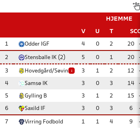
HJEMME
V
U
T
SC
1
Odder IGF
4
0
2
20
2
Stensballe IK (2)
5
0
1
20
3
Hovedgård/Søvind
3
1
2
12
i
4
Samsø IK
3
0
3
14
5
Gylling B
3
1
2
15
6
Saxild IF
3
0
3
6
7
Virring Fodbold
1
1
4
9