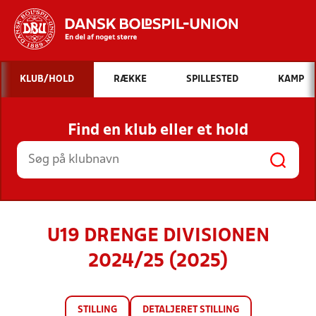
Hvad vil du søge efter?
KLUB/HOLD
RÆKKE
SPILLESTED
KAMP
INDHOLD OG NYHEDER
Find en klub eller et hold
STILLINGER, RESULTATER, KLUBBER OG
HOLD
U19 DRENGE DIVISIONEN
2024/25 (2025)
STILLING
DETALJERET STILLING