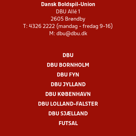
Dansk Boldspil-Union
DBU Allé 1
2605 Brøndby
T: 4326 2222 (mandag - fredag 9-16)
M:
dbu@dbu.dk
DBU
DBU BORNHOLM
DBU FYN
DBU JYLLAND
DBU KØBENHAVN
DBU LOLLAND-FALSTER
DBU SJÆLLAND
FUTSAL