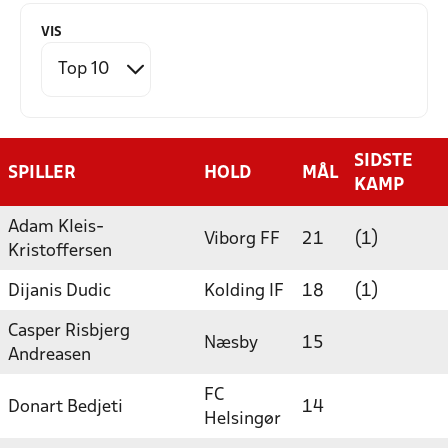
VIS
SIDSTE
SPILLER
HOLD
MÅL
KAMP
Adam Kleis-
Viborg FF
21
(1)
Kristoffersen
Dijanis Dudic
Kolding IF
18
(1)
Casper Risbjerg
Næsby
15
Andreasen
FC
Donart Bedjeti
14
Helsingør