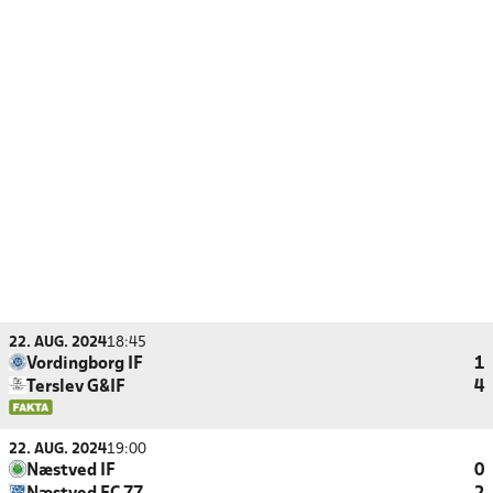
22. AUG. 2024
18:45
Vordingborg IF
1
Terslev G&IF
4
22. AUG. 2024
19:00
Næstved IF
0