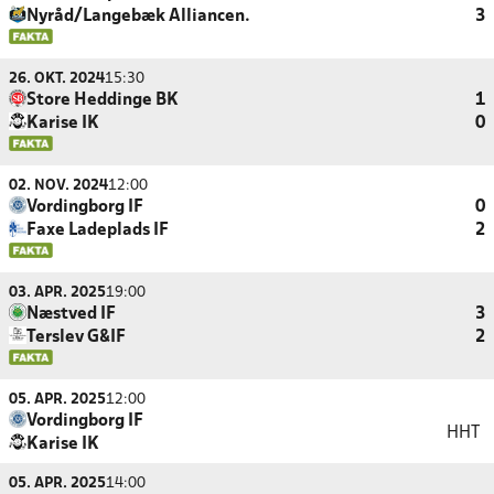
Nyråd/Langebæk Alliancen.
3
26. OKT. 2024
15:30
Store Heddinge BK
1
Karise IK
0
02. NOV. 2024
12:00
Vordingborg IF
0
Faxe Ladeplads IF
2
03. APR. 2025
19:00
Næstved IF
3
Terslev G&IF
2
05. APR. 2025
12:00
Vordingborg IF
HHT
Karise IK
05. APR. 2025
14:00