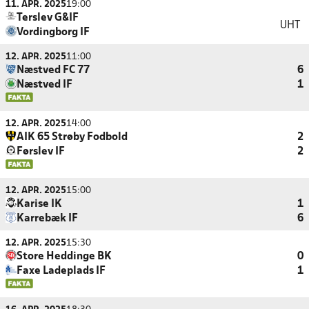
11. APR. 2025
19:00
Terslev G&IF
UHT
Vordingborg IF
12. APR. 2025
11:00
Næstved FC 77
6
Næstved IF
1
12. APR. 2025
14:00
AIK 65 Strøby Fodbold
2
Førslev IF
2
12. APR. 2025
15:00
Karise IK
1
Karrebæk IF
6
12. APR. 2025
15:30
Store Heddinge BK
0
Faxe Ladeplads IF
1