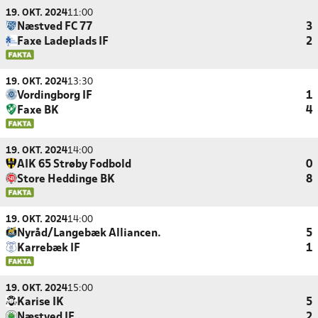
19. OKT. 2024
11:00
Næstved FC 77
3
Faxe Ladeplads IF
2
19. OKT. 2024
13:30
Vordingborg IF
1
Faxe BK
4
19. OKT. 2024
14:00
AIK 65 Strøby Fodbold
0
Store Heddinge BK
8
19. OKT. 2024
14:00
Nyråd/Langebæk Alliancen.
5
Karrebæk IF
1
19. OKT. 2024
15:00
Karise IK
5
Næstved IF
2