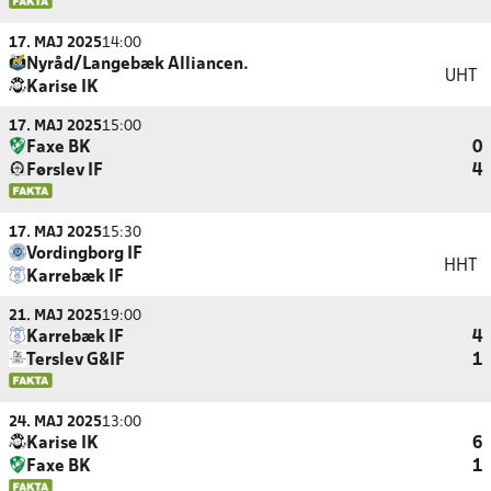
17. MAJ 2025
14:00
Nyråd/Langebæk Alliancen.
UHT
Karise IK
17. MAJ 2025
15:00
Faxe BK
0
Førslev IF
4
17. MAJ 2025
15:30
Vordingborg IF
HHT
Karrebæk IF
21. MAJ 2025
19:00
Karrebæk IF
4
Terslev G&IF
1
24. MAJ 2025
13:00
Karise IK
6
Faxe BK
1