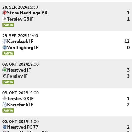
28. SEP. 2024
15:30
Store Heddinge BK
1
Terslev G&IF
1
29. SEP. 2024
11:00
Karrebæk IF
13
Vordingborg IF
0
03. OKT. 2024
19:00
Næstved IF
3
Førslev IF
3
04. OKT. 2024
19:00
Terslev G&IF
1
Karrebæk IF
2
05. OKT. 2024
11:00
Næstved FC 77
2