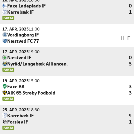
16. APR. 2025
18:30
Faxe Ladeplads IF
0
Karrebæk IF
1
17. APR. 2025
11:00
Vordingborg IF
HHT
Næstved FC 77
17. APR. 2025
19:00
Næstved IF
0
Nyråd/Langebæk Alliancen.
5
19. APR. 2025
15:00
Faxe BK
3
AIK 65 Strøby Fodbold
3
25. APR. 2025
18:30
Karrebæk IF
4
Førslev IF
1