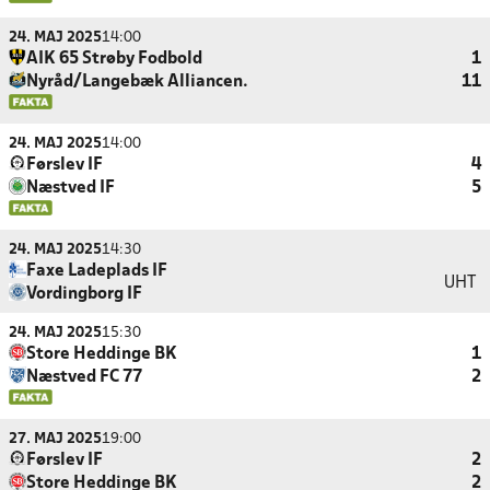
24. MAJ 2025
14:00
AIK 65 Strøby Fodbold
1
Nyråd/Langebæk Alliancen.
11
24. MAJ 2025
14:00
Førslev IF
4
Næstved IF
5
24. MAJ 2025
14:30
Faxe Ladeplads IF
UHT
Vordingborg IF
24. MAJ 2025
15:30
Store Heddinge BK
1
Næstved FC 77
2
27. MAJ 2025
19:00
Førslev IF
2
Store Heddinge BK
2