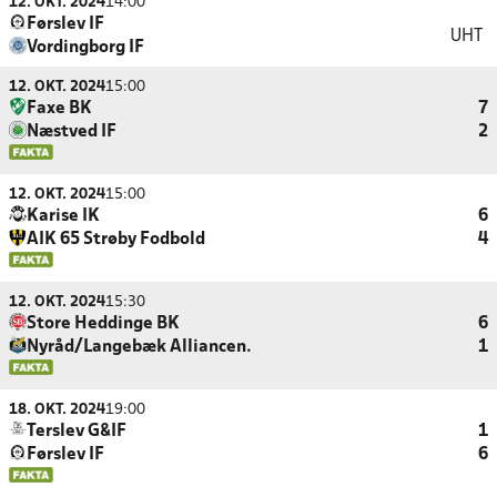
12. OKT. 2024
14:00
Førslev IF
UHT
Vordingborg IF
12. OKT. 2024
15:00
Faxe BK
7
Næstved IF
2
12. OKT. 2024
15:00
Karise IK
6
AIK 65 Strøby Fodbold
4
12. OKT. 2024
15:30
Store Heddinge BK
6
Nyråd/Langebæk Alliancen.
1
18. OKT. 2024
19:00
Terslev G&IF
1
Førslev IF
6