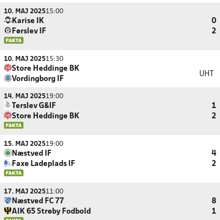
10. MAJ 2025
15:00
Karise IK
0
Førslev IF
2
10. MAJ 2025
15:30
Store Heddinge BK
UHT
Vordingborg IF
14. MAJ 2025
19:00
Terslev G&IF
1
Store Heddinge BK
2
15. MAJ 2025
19:00
Næstved IF
4
Faxe Ladeplads IF
2
17. MAJ 2025
11:00
Næstved FC 77
8
AIK 65 Strøby Fodbold
1