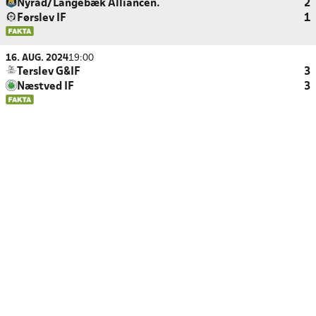
Nyråd/Langebæk Alliancen.
2
Førslev IF
1
16. AUG. 2024
19:00
Terslev G&IF
3
Næstved IF
3