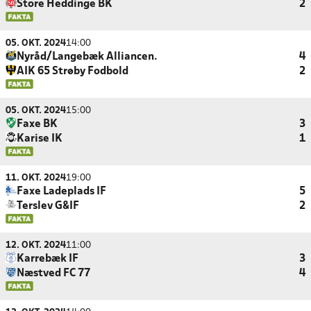
Store Heddinge BK
2
05. OKT. 2024
14:00
Nyråd/Langebæk Alliancen.
4
AIK 65 Strøby Fodbold
2
05. OKT. 2024
15:00
Faxe BK
3
Karise IK
1
11. OKT. 2024
19:00
Faxe Ladeplads IF
5
Terslev G&IF
2
12. OKT. 2024
11:00
Karrebæk IF
3
Næstved FC 77
4