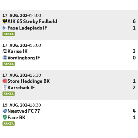
17. AUG. 2024
14:00
AIK 65 Strøby Fodbold
6
Faxe Ladeplads IF
1
17. AUG. 2024
15:00
Karise IK
3
Vordingborg IF
0
17. AUG. 2024
15:30
Store Heddinge BK
1
Karrebæk IF
2
19. AUG. 2024
18:30
Næstved FC 77
4
Faxe BK
1