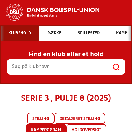
Hvad vil du søge efter?
KLUB/HOLD
RÆKKE
SPILLESTED
KAMP
INDHOLD OG NYHEDER
Find en klub eller et hold
STILLINGER, RESULTATER, KLUBBER OG
HOLD
SERIE 3 , PULJE 8 (2025)
STILLING
DETALJERET STILLING
KAMPPROGRAM
HOLDOVERSIGT