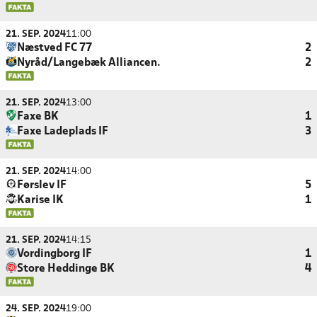
21. SEP. 2024
11:00
Næstved FC 77
2
Nyråd/Langebæk Alliancen.
2
21. SEP. 2024
13:00
Faxe BK
1
Faxe Ladeplads IF
3
21. SEP. 2024
14:00
Førslev IF
5
Karise IK
1
21. SEP. 2024
14:15
Vordingborg IF
1
Store Heddinge BK
4
24. SEP. 2024
19:00