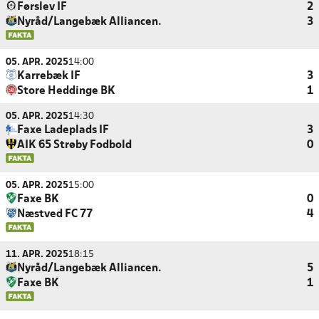
Førslev IF
2
Nyråd/Langebæk Alliancen.
3
05. APR. 2025
14:00
Karrebæk IF
3
Store Heddinge BK
1
05. APR. 2025
14:30
Faxe Ladeplads IF
3
AIK 65 Strøby Fodbold
0
05. APR. 2025
15:00
Faxe BK
0
Næstved FC 77
4
11. APR. 2025
18:15
Nyråd/Langebæk Alliancen.
5
Faxe BK
1