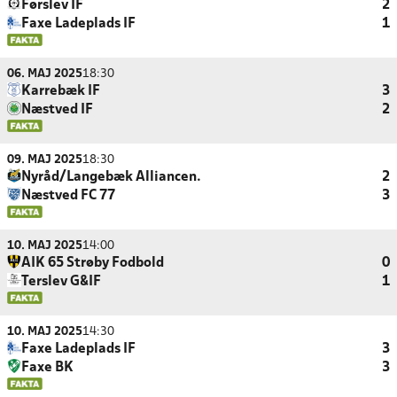
Førslev IF
2
Faxe Ladeplads IF
1
06. MAJ 2025
18:30
Karrebæk IF
3
Næstved IF
2
09. MAJ 2025
18:30
Nyråd/Langebæk Alliancen.
2
Næstved FC 77
3
10. MAJ 2025
14:00
AIK 65 Strøby Fodbold
0
Terslev G&IF
1
10. MAJ 2025
14:30
Faxe Ladeplads IF
3
Faxe BK
3