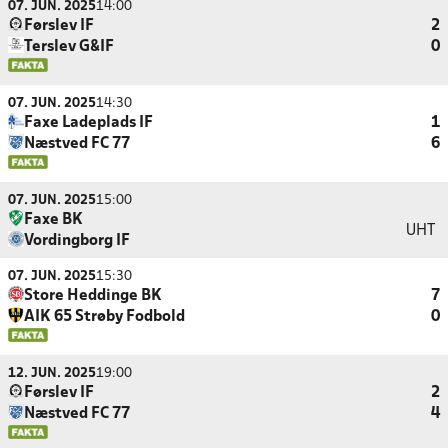
07. JUN. 2025
14:00
Førslev IF
2
Terslev G&IF
0
07. JUN. 2025
14:30
Faxe Ladeplads IF
1
Næstved FC 77
6
07. JUN. 2025
15:00
Faxe BK
UHT
Vordingborg IF
07. JUN. 2025
15:30
Store Heddinge BK
7
AIK 65 Strøby Fodbold
0
12. JUN. 2025
19:00
Førslev IF
2
Næstved FC 77
4