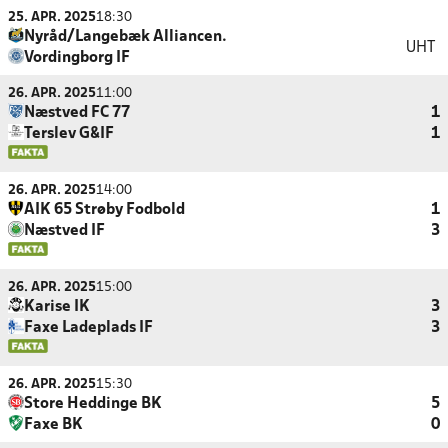
25. APR. 2025
18:30
Nyråd/Langebæk Alliancen.
UHT
Vordingborg IF
26. APR. 2025
11:00
Næstved FC 77
1
Terslev G&IF
1
26. APR. 2025
14:00
AIK 65 Strøby Fodbold
1
Næstved IF
3
26. APR. 2025
15:00
Karise IK
3
Faxe Ladeplads IF
3
26. APR. 2025
15:30
Store Heddinge BK
5
Faxe BK
0