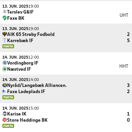
13. JUN. 2025
19:00
Terslev G&IF
UHT
Faxe BK
13. JUN. 2025
19:00
AIK 65 Strøby Fodbold
2
Karrebæk IF
5
14. JUN. 2025
12:00
Vordingborg IF
HHT
Næstved IF
14. JUN. 2025
14:00
Nyråd/Langebæk Alliancen.
3
Faxe Ladeplads IF
2
14. JUN. 2025
15:00
Karise IK
1
Store Heddinge BK
0