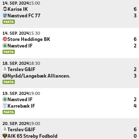
14. SEP. 2024
15:00
Karise IK
6
Næstved FC 77
3
14. SEP. 2024
15:30
Store Heddinge BK
6
Næstved IF
2
18. SEP. 2024
18:30
Terslev G&IF
2
Nyråd/Langebæk Alliancen.
3
19. SEP. 2024
19:00
Næstved IF
2
Karrebæk IF
4
20. SEP. 2024
19:00
Terslev G&IF
6
AIK 65 Strøby Fodbold
0