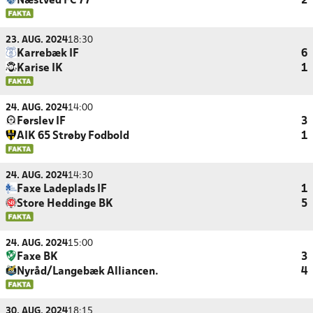
Næstved FC 77
2
23. AUG. 2024
18:30
Karrebæk IF
6
Karise IK
1
24. AUG. 2024
14:00
Førslev IF
3
AIK 65 Strøby Fodbold
1
24. AUG. 2024
14:30
Faxe Ladeplads IF
1
Store Heddinge BK
5
24. AUG. 2024
15:00
Faxe BK
3
Nyråd/Langebæk Alliancen.
4
30. AUG. 2024
18:15