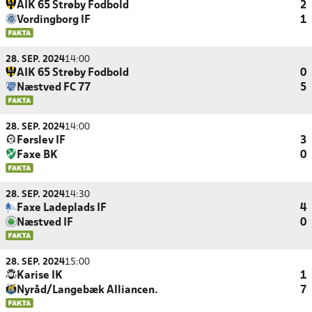
AIK 65 Strøby Fodbold
2
Vordingborg IF
1
28. SEP. 2024
14:00
AIK 65 Strøby Fodbold
0
Næstved FC 77
5
28. SEP. 2024
14:00
Førslev IF
3
Faxe BK
0
28. SEP. 2024
14:30
Faxe Ladeplads IF
4
Næstved IF
0
28. SEP. 2024
15:00
Karise IK
1
Nyråd/Langebæk Alliancen.
7