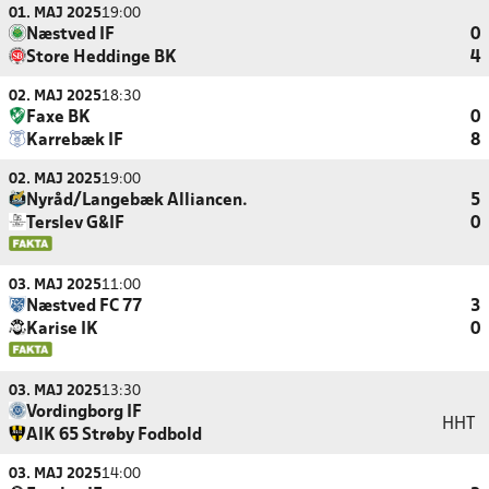
01. MAJ 2025
19:00
Næstved IF
0
Store Heddinge BK
4
02. MAJ 2025
18:30
Faxe BK
0
Karrebæk IF
8
02. MAJ 2025
19:00
Nyråd/Langebæk Alliancen.
5
Terslev G&IF
0
03. MAJ 2025
11:00
Næstved FC 77
3
Karise IK
0
03. MAJ 2025
13:30
Vordingborg IF
HHT
AIK 65 Strøby Fodbold
03. MAJ 2025
14:00