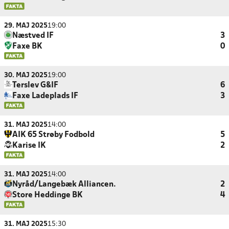
29. MAJ 2025
19:00
Næstved IF
3
Faxe BK
0
30. MAJ 2025
19:00
Terslev G&IF
6
Faxe Ladeplads IF
3
31. MAJ 2025
14:00
AIK 65 Strøby Fodbold
5
Karise IK
2
31. MAJ 2025
14:00
Nyråd/Langebæk Alliancen.
2
Store Heddinge BK
4
31. MAJ 2025
15:30