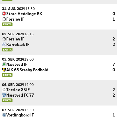
31. AUG. 2024
15:30
Store Heddinge BK
0
Førslev IF
1
05. SEP. 2024
18:15
Førslev IF
2
Karrebæk IF
2
05. SEP. 2024
19:00
Næstved IF
7
AIK 65 Strøby Fodbold
0
06. SEP. 2024
19:00
Terslev G&IF
2
Næstved FC 77
2
07. SEP. 2024
13:30
Vordingborg IF
1