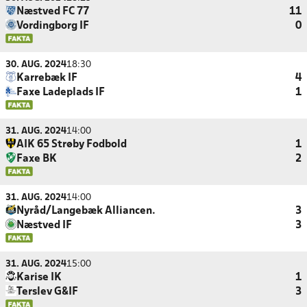
Næstved FC 77
11
Vordingborg IF
0
30. AUG. 2024
18:30
Karrebæk IF
4
Faxe Ladeplads IF
1
31. AUG. 2024
14:00
AIK 65 Strøby Fodbold
1
Faxe BK
2
31. AUG. 2024
14:00
Nyråd/Langebæk Alliancen.
3
Næstved IF
3
31. AUG. 2024
15:00
Karise IK
1
Terslev G&IF
3