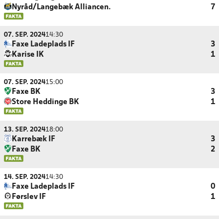
Nyråd/Langebæk Alliancen.
7
07. SEP. 2024
14:30
Faxe Ladeplads IF
3
Karise IK
1
07. SEP. 2024
15:00
Faxe BK
3
Store Heddinge BK
1
13. SEP. 2024
18:00
Karrebæk IF
3
Faxe BK
2
14. SEP. 2024
14:30
Faxe Ladeplads IF
0
Førslev IF
1