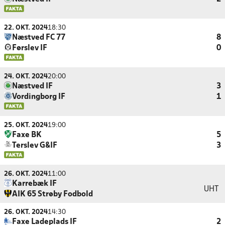
22. OKT. 2024
18:30
Næstved FC 77
8
Førslev IF
0
24. OKT. 2024
20:00
Næstved IF
3
Vordingborg IF
1
25. OKT. 2024
19:00
Faxe BK
5
Terslev G&IF
3
26. OKT. 2024
11:00
Karrebæk IF
UHT
AIK 65 Strøby Fodbold
26. OKT. 2024
14:30
Faxe Ladeplads IF
2