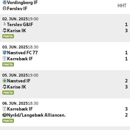
Vordingborg IF
HHT
Førslev IF
02. JUN. 2025
19:00
Terslev G&IF
1
Karise IK
3
03. JUN. 2025
18:30
Næstved FC 77
1
Karrebæk IF
1
05. JUN. 2025
19:00
Næstved IF
2
Karise IK
3
06. JUN. 2025
18:30
Karrebæk IF
3
Nyråd/Langebæk Alliancen.
2