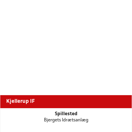
Kjellerup IF
Spillested
Bjergets Idrætsanlæg