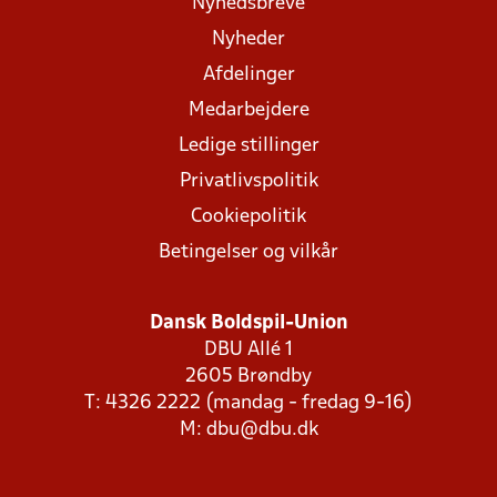
Nyhedsbreve
Nyheder
Afdelinger
Medarbejdere
Ledige stillinger
Privatlivspolitik
Cookiepolitik
Betingelser og vilkår
Dansk Boldspil-Union
DBU Allé 1
2605 Brøndby
T: 4326 2222 (mandag - fredag 9-16)
M:
dbu@dbu.dk