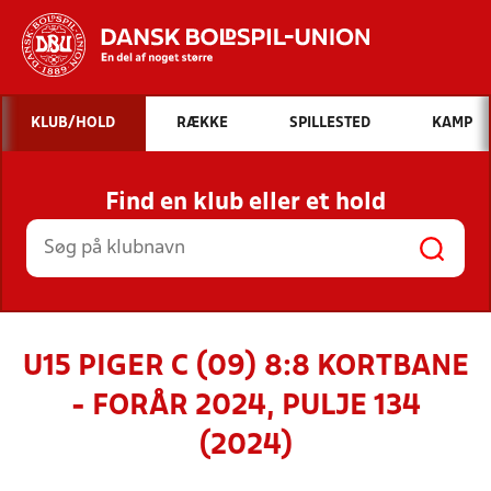
Hvad vil du søge efter?
KLUB/HOLD
RÆKKE
SPILLESTED
KAMP
INDHOLD OG NYHEDER
Find en klub eller et hold
STILLINGER, RESULTATER, KLUBBER OG
HOLD
U15 PIGER C (09) 8:8 KORTBANE
- FORÅR 2024, PULJE 134
(2024)