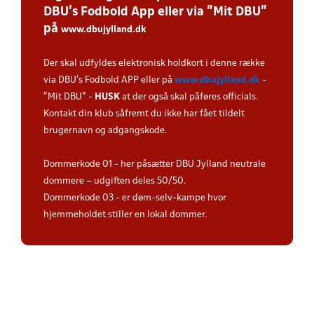
DBU’s Fodbold App eller via ”Mit DBU”
på
www.dbujylland.dk
.
Der skal udfyldes elektronisk holdkort i denne række
via DBU's Fodbold APP eller på
www.dbujylland.dk
-
"Mit DBU" -
HUSK
at der også skal påføres officials.
Kontakt din klub såfremt du ikke har fået tildelt
brugernavn og adgangskode.
Dommerkode 01 - her påsætter DBU Jylland neutrale
dommere – udgiften deles 50/50.
Dommerkode 03 - er døm-selv-kampe hvor
hjemmeholdet stiller en lokal dommer.