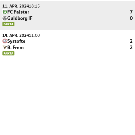
11. APR. 2024
18:15
FC Falster
7
Guldborg IF
0
14. APR. 2024
11:00
Systofte
2
B. Frem
2