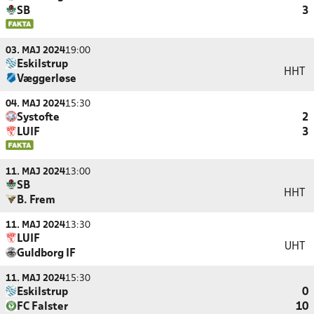
SB
3
03. MAJ 2024
19:00
Eskilstrup
HHT
Væggerløse
04. MAJ 2024
15:30
Systofte
2
LUIF
3
11. MAJ 2024
13:00
SB
HHT
B. Frem
11. MAJ 2024
13:30
LUIF
UHT
Guldborg IF
11. MAJ 2024
15:30
Eskilstrup
0
FC Falster
10