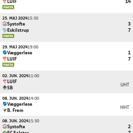
LUIF
14
25. MAJ 2024
15:30
Systofte
3
Eskilstrup
7
29. MAJ 2024
19:00
Væggerløse
1
LUIF
7
02. JUN. 2024
11:00
LUIF
UHT
SB
08. JUN. 2024
14:00
Væggerløse
HHT
B. Frem
08. JUN. 2024
15:30
Systofte
2