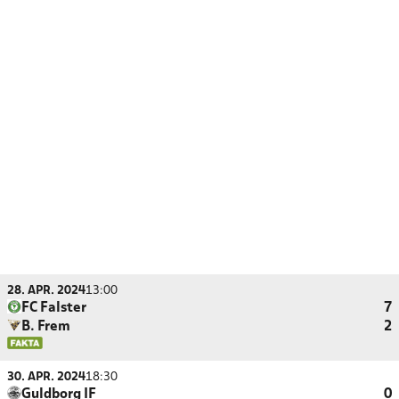
28. APR. 2024
13:00
FC Falster
7
B. Frem
2
30. APR. 2024
18:30
Guldborg IF
0