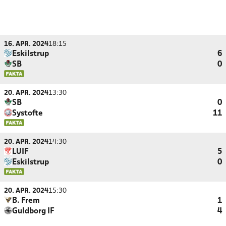
16. APR. 2024
18:15
Eskilstrup
6
SB
0
20. APR. 2024
13:30
SB
0
Systofte
11
20. APR. 2024
14:30
LUIF
5
Eskilstrup
0
20. APR. 2024
15:30
B. Frem
1
Guldborg IF
4