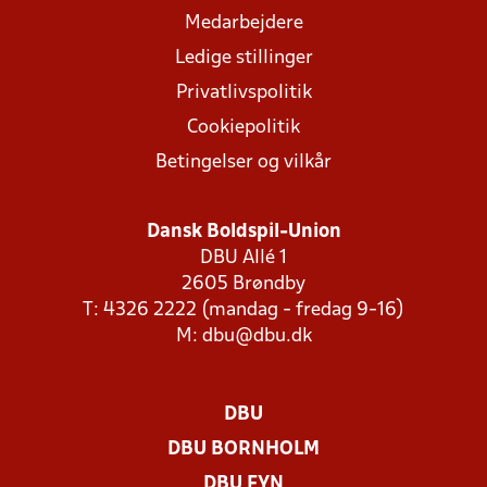
Medarbejdere
Ledige stillinger
Privatlivspolitik
Cookiepolitik
Betingelser og vilkår
Dansk Boldspil-Union
DBU Allé 1
2605 Brøndby
T: 4326 2222 (mandag - fredag 9-16)
M:
dbu@dbu.dk
DBU
DBU BORNHOLM
DBU FYN