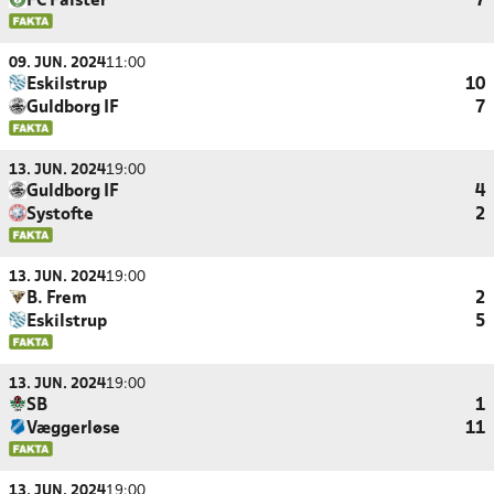
FC Falster
7
09. JUN. 2024
11:00
Eskilstrup
10
Guldborg IF
7
13. JUN. 2024
19:00
Guldborg IF
4
Systofte
2
13. JUN. 2024
19:00
B. Frem
2
Eskilstrup
5
13. JUN. 2024
19:00
SB
1
Væggerløse
11
13. JUN. 2024
19:00