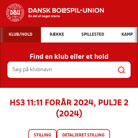
Hvad vil du søge efter?
KLUB/HOLD
RÆKKE
SPILLESTED
KAMP
INDHOLD OG NYHEDER
Find en klub eller et hold
STILLINGER, RESULTATER, KLUBBER OG
HOLD
HS3 11:11 FORÅR 2024, PULJE 2
(2024)
STILLING
DETALJERET STILLING