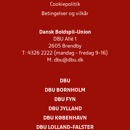
Cookiepolitik
Betingelser og vilkår
Dansk Boldspil-Union
DBU Allé 1
2605 Brøndby
T: 4326 2222 (mandag - fredag 9-16)
M:
dbu@dbu.dk
DBU
DBU BORNHOLM
DBU FYN
DBU JYLLAND
DBU KØBENHAVN
DBU LOLLAND-FALSTER