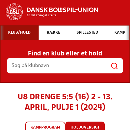
Hvad vil du søge efter?
KLUB/HOLD
RÆKKE
SPILLESTED
KAMP
INDHOLD OG NYHEDER
Find en klub eller et hold
STILLINGER, RESULTATER, KLUBBER OG
HOLD
U8 DRENGE 5:5 (16) 2 - 13.
APRIL, PULJE 1 (2024)
KAMPPROGRAM
HOLDOVERSIGT