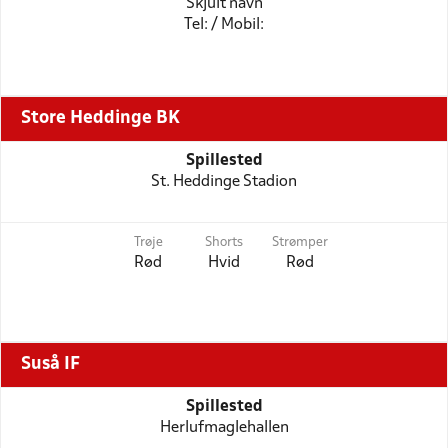
Skjult navn
Tel: / Mobil:
Store Heddinge BK
Spillested
St. Heddinge Stadion
Trøje
Shorts
Strømper
Rød
Hvid
Rød
Suså IF
Spillested
Herlufmaglehallen