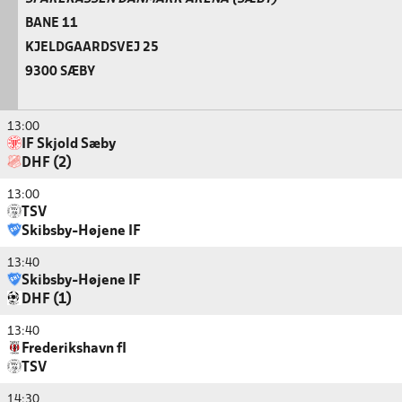
BANE 11
KJELDGAARDSVEJ 25
9300 SÆBY
13:00
IF Skjold Sæby
DHF (2)
13:00
TSV
Skibsby-Højene IF
13:40
Skibsby-Højene IF
DHF (1)
13:40
Frederikshavn fI
TSV
14:30