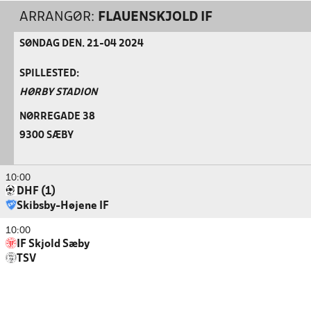
ARRANGØR:
FLAUENSKJOLD IF
SØNDAG DEN. 21-04 2024
SPILLESTED:
HØRBY STADION
NØRREGADE 38
9300 SÆBY
10:00
DHF (1)
Skibsby-Højene IF
10:00
IF Skjold Sæby
TSV