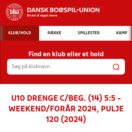
Hvad vil du søge efter?
KLUB/HOLD
RÆKKE
SPILLESTED
KAMP
INDHOLD OG NYHEDER
Find en klub eller et hold
STILLINGER, RESULTATER, KLUBBER OG
HOLD
U10 DRENGE C/BEG. (14) 5:5 -
WEEKEND/FORÅR 2024, PULJE
120 (2024)