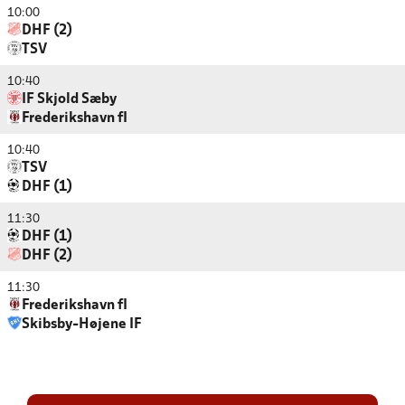
10:00
DHF (2)
TSV
10:40
IF Skjold Sæby
Frederikshavn fI
10:40
TSV
DHF (1)
11:30
DHF (1)
DHF (2)
11:30
Frederikshavn fI
Skibsby-Højene IF