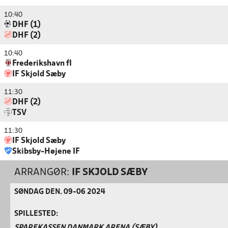
10:40
DHF (1)
DHF (2)
10:40
Frederikshavn fI
IF Skjold Sæby
11:30
DHF (2)
TSV
11:30
IF Skjold Sæby
Skibsby-Højene IF
ARRANGØR:
IF SKJOLD SÆBY
SØNDAG DEN. 09-06 2024
SPILLESTED:
SPAREKASSEN DANMARK ARENA (SÆBY)