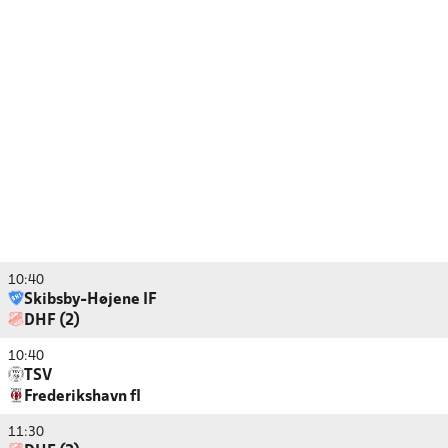
10:40
Skibsby-Højene IF
DHF (2)
10:40
TSV
Frederikshavn fI
11:30