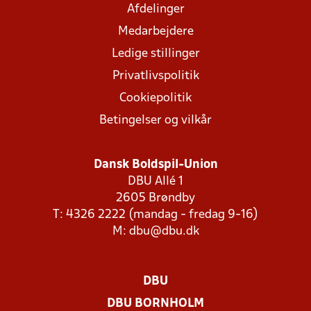
Afdelinger
Medarbejdere
Ledige stillinger
Privatlivspolitik
Cookiepolitik
Betingelser og vilkår
Dansk Boldspil-Union
DBU Allé 1
2605 Brøndby
T: 4326 2222 (mandag - fredag 9-16)
M:
dbu@dbu.dk
DBU
DBU BORNHOLM