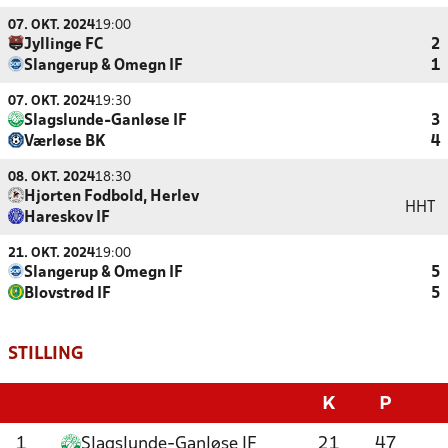
07. OKT. 2024
19:00
Jyllinge FC
2
Slangerup & Omegn IF
1
07. OKT. 2024
19:30
Slagslunde-Ganløse IF
3
Værløse BK
4
08. OKT. 2024
18:30
Hjorten Fodbold, Herlev
HHT
Hareskov IF
21. OKT. 2024
19:00
Slangerup & Omegn IF
5
Blovstrød IF
5
STILLING
K
P
1
Slagslunde-Ganløse IF
21
47