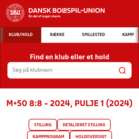
Hvad vil du søge efter?
KLUB/HOLD
RÆKKE
SPILLESTED
KAMP
INDHOLD OG NYHEDER
Find en klub eller et hold
STILLINGER, RESULTATER, KLUBBER OG
HOLD
M+50 8:8 - 2024, PULJE 1 (2024)
STILLING
DETALJERET STILLING
KAMPPROGRAM
HOLDOVERSIGT