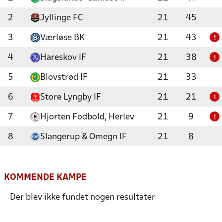
2
Jyllinge FC
21
45
3
Værløse BK
21
43
!
4
Hareskov IF
21
38
!
5
Blovstrød IF
21
33
6
Store Lyngby IF
21
21
!
7
Hjorten Fodbold, Herlev
21
9
!
8
Slangerup & Omegn IF
21
8
KOMMENDE KAMPE
Der blev ikke fundet nogen resultater