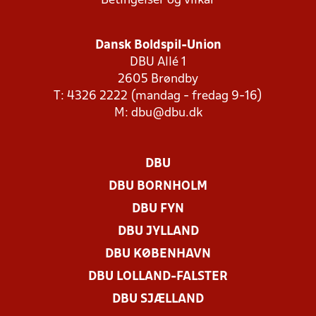
Betingelser og vilkår
Dansk Boldspil-Union
DBU Allé 1
2605 Brøndby
T: 4326 2222 (mandag - fredag 9-16)
M:
dbu@dbu.dk
DBU
DBU BORNHOLM
DBU FYN
DBU JYLLAND
DBU KØBENHAVN
DBU LOLLAND-FALSTER
DBU SJÆLLAND