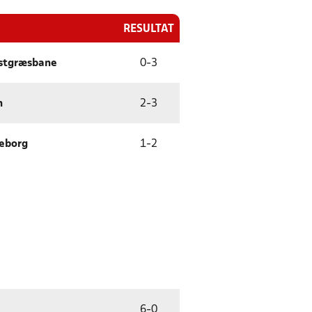
RESULTAT
stgræsbane
0
-
3
n
2
-
3
seborg
1
-
2
6
-
0