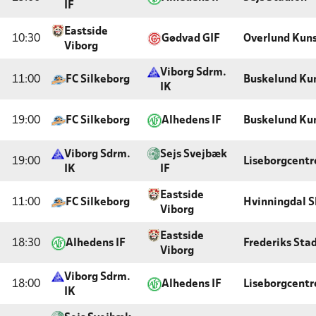
IF
Eastside
10:30
Gødvad GIF
Overlund Kun
Viborg
Viborg Sdrm.
11:00
FC Silkeborg
Buskelund Ku
IK
19:00
FC Silkeborg
Alhedens IF
Buskelund Ku
Viborg Sdrm.
Sejs Svejbæk
19:00
Liseborgcentr
IK
IF
Eastside
11:00
FC Silkeborg
Hvinningdal S
Viborg
Eastside
18:30
Alhedens IF
Frederiks Sta
Viborg
Viborg Sdrm.
18:00
Alhedens IF
Liseborgcentr
IK