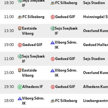
Sejs Svejbæk
18:30
FC Silkeborg
Sejs Stadion
IF
11:00
FC Silkeborg
Gødvad GIF
Hvinningdal S
Eastside
Sejs Svejbæk
13:30
Overlund Kun
Viborg
IF
Viborg Sdrm.
19:00
Gødvad GIF
Gødvad Halle
IK
Sejs Svejbæk
11:00
Gødvad GIF
Sejs Stadion
IF
Eastside
Viborg Sdrm.
15:00
Overlund Kun
Viborg
IK
19:30
Alhedens IF
Gødvad GIF
Alhedens Kun
Viborg Sdrm.
18:00
FC Silkeborg
Liseborgcentr
IK