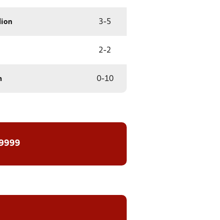
dion
3
-
5
2
-
2
n
0
-
10
 9999