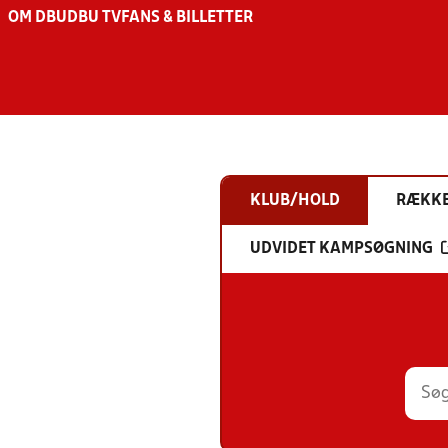
OM DBU
DBU TV
FANS & BILLETTER
KLUB/HOLD
RÆKK
UDVIDET KAMPSØGNING