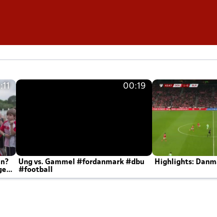
:11
00:19
en?
Ung vs. Gammel #fordanmark #dbu
Highlights: Danma
ger
#football