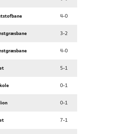
ststofbane
4
-
0
nstgræsbane
3
-
2
nstgræsbane
4
-
0
et
5
-
1
kole
0
-
1
dion
0
-
1
et
7
-
1