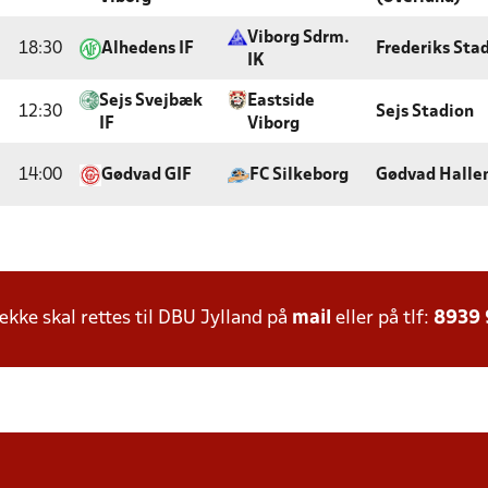
Viborg Sdrm.
18:30
Alhedens IF
Frederiks Sta
IK
Sejs Svejbæk
Eastside
12:30
Sejs Stadion
IF
Viborg
14:00
Gødvad GIF
FC Silkeborg
Gødvad Halle
ke skal rettes til DBU Jylland på
mail
eller på tlf:
8939