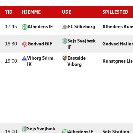
TID
HJEMME
UDE
SPILLESTED
17:45
Alhedens IF
FC Silkeborg
Alhedens Kun
Sejs Svejbæk
19:30
Gødvad GIF
Gødvad Halle
IF
Viborg Sdrm.
Eastside
19:00
Kunstgræs Li
IK
Viborg
Sejs Svejbæk
19:00
Alhedens IF
Sejs Stadion