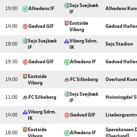
Sejs Svejbæk
19:00
Alhedens IF
Alhedens Kun
IF
Eastside
14:00
Gødvad GIF
Gødvad Halle
Viborg
Sejs Svejbæk
Viborg Sdrm.
18:00
Sejs Stadion
IF
IK
19:30
Gødvad GIF
Alhedens IF
Gødvad Halle
Eastside
19:00
FC Silkeborg
Overlund Kun
Viborg
Sejs Svejbæk
11:00
FC Silkeborg
Hvinningdal S
IF
Viborg Sdrm.
14:00
Gødvad GIF
Liseborgcentr
IK
Eastside
Sparekassen 
18:00
Alhedens IF
Viborg
(Overlund)