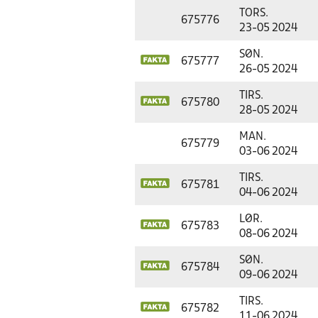
TORS.
675776
23-05 2024
SØN.
675777
26-05 2024
TIRS.
675780
28-05 2024
MAN.
675779
03-06 2024
TIRS.
675781
04-06 2024
LØR.
675783
08-06 2024
SØN.
675784
09-06 2024
TIRS.
675782
11-06 2024