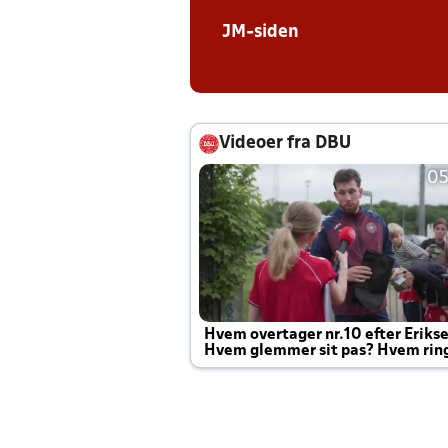
JM-siden
Videoer fra DBU
05
Hvem overtager nr.10 efter Eriks
Hvem glemmer sit pas? Hvem rin
Joachim altid til efter kampe?