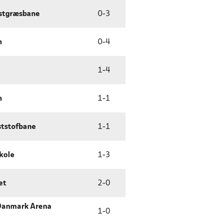
stgræsbane
0
-
3
n
0
-
4
1
-
4
n
1
-
1
ststofbane
1
-
1
kole
1
-
3
et
2
-
0
Danmark Arena
1
-
0