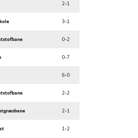
2
-
1
kole
3
-
1
ststofbane
0
-
2
n
0
-
7
6
-
0
ststofbane
2
-
2
stgræsbane
2
-
1
et
1
-
2