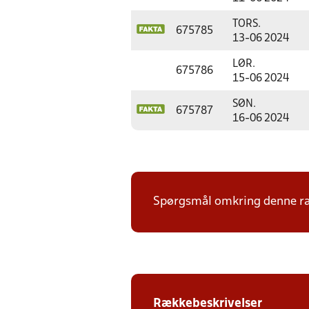
TORS.
675785
13-06 2024
LØR.
675786
15-06 2024
SØN.
675787
16-06 2024
Spørgsmål omkring denne ræk
Rækkebeskrivelser