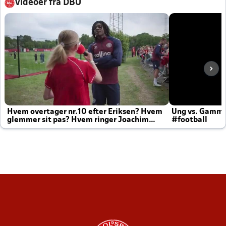
Videoer fra DBU
Hvem overtager nr.10 efter Eriksen? Hvem
Ung vs. Gamm
glemmer sit pas? Hvem ringer Joachim
#football
altid til efter kampe?