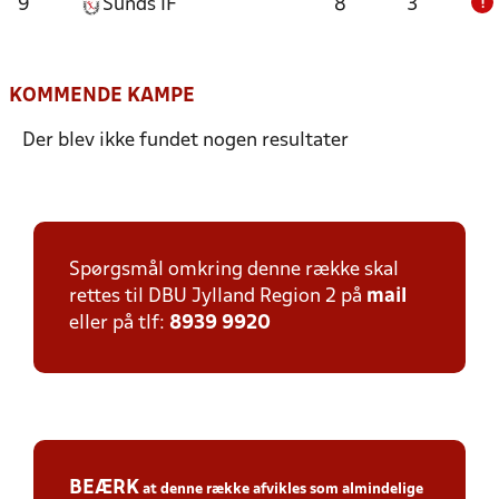
9
Sunds IF
8
3
!
KOMMENDE KAMPE
Der blev ikke fundet nogen resultater
Spørgsmål omkring denne række skal
rettes til DBU Jylland Region 2 på
mail
eller på tlf:
8939 9920
BEÆRK
at denne række afvikles som
almindelige