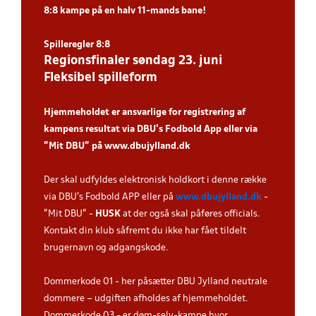
8:8 kampe
på en halv 11-mands bane!
Spilleregler 8:8
Regionsfinaler søndag 23. juni
Fleksibel spilleform
Hjemmeholdet er ansvarlige for registrering af
kampens resultat via DBU’s Fodbold App eller via
”Mit DBU” på
www.dbujylland.dk
.
Der skal udfyldes elektronisk holdkort i denne række
via DBU's Fodbold APP eller på
www.dbujylland.dk
-
"Mit DBU" -
HUSK
at der også skal påføres officials.
Kontakt din klub såfremt du ikke har fået tildelt
brugernavn og adgangskode.
Dommerkode 01 - her påsætter DBU Jylland neutrale
dommere – udgiften afholdes af hjemmeholdet.
Dommerkode 03 - er døm-selv-kampe hvor