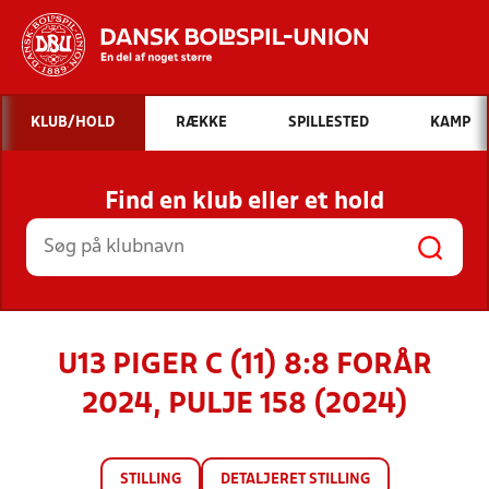
Hvad vil du søge efter?
KLUB/HOLD
RÆKKE
SPILLESTED
KAMP
INDHOLD OG NYHEDER
Find en klub eller et hold
STILLINGER, RESULTATER, KLUBBER OG
HOLD
U13 PIGER C (11) 8:8 FORÅR
2024, PULJE 158 (2024)
STILLING
DETALJERET STILLING