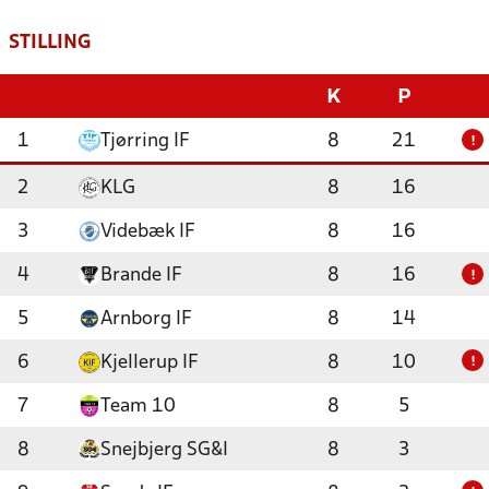
STILLING
K
P
1
Tjørring IF
8
21
!
2
KLG
8
16
3
Videbæk IF
8
16
4
Brande IF
8
16
!
5
Arnborg IF
8
14
6
Kjellerup IF
8
10
!
7
Team 10
8
5
8
Snejbjerg SG&I
8
3