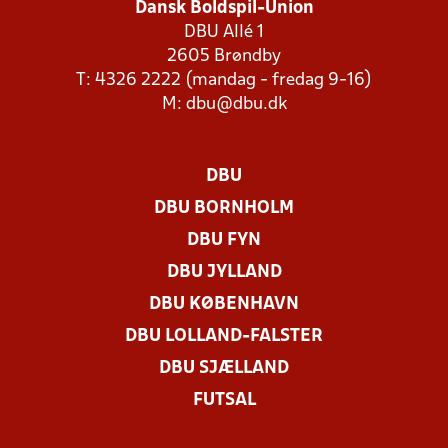
Dansk Boldspil-Union
DBU Allé 1
2605 Brøndby
T: 4326 2222 (mandag - fredag 9-16)
M:
dbu@dbu.dk
DBU
DBU BORNHOLM
DBU FYN
DBU JYLLAND
DBU KØBENHAVN
DBU LOLLAND-FALSTER
DBU SJÆLLAND
FUTSAL