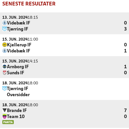
SENESTE RESULTATER
13. JUN. 2024
18:15
Videbæk IF
0
Tjørring IF
3
15. JUN. 2024
11:00
Kjellerup IF
0
Videbæk IF
1
15. JUN. 2024
14:15
Arnborg IF
1
Sunds IF
0
18. JUN. 2024
18:00
Tjørring IF
Oversidder
18. JUN. 2024
18:00
Brande IF
7
Team 10
0