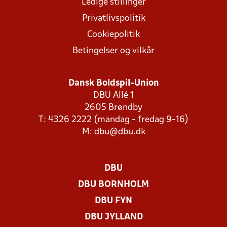
Ledige stillinger
Privatlivspolitik
Cookiepolitik
Betingelser og vilkår
Dansk Boldspil-Union
DBU Allé 1
2605 Brøndby
T: 4326 2222 (mandag - fredag 9-16)
M:
dbu@dbu.dk
DBU
DBU BORNHOLM
DBU FYN
DBU JYLLAND