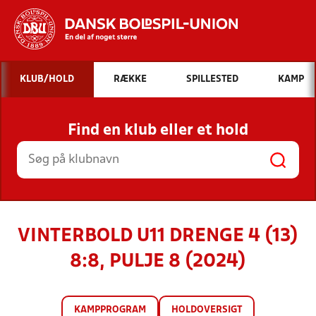
Hvad vil du søge efter?
KLUB/HOLD
RÆKKE
SPILLESTED
KAMP
INDHOLD OG NYHEDER
Find en klub eller et hold
STILLINGER, RESULTATER, KLUBBER OG
HOLD
VINTERBOLD U11 DRENGE 4 (13)
8:8, PULJE 8 (2024)
KAMPPROGRAM
HOLDOVERSIGT