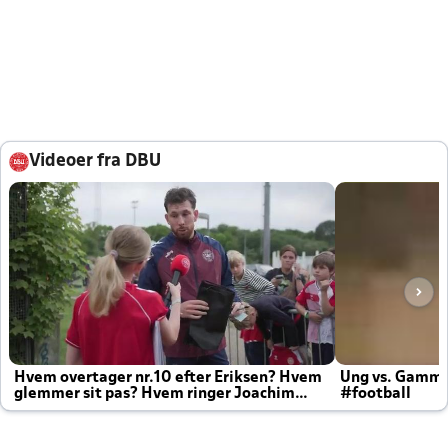
Videoer fra DBU
Hvem overtager nr.10 efter Eriksen? Hvem
Ung vs. Gamm
glemmer sit pas? Hvem ringer Joachim
#football
altid til efter kampe?