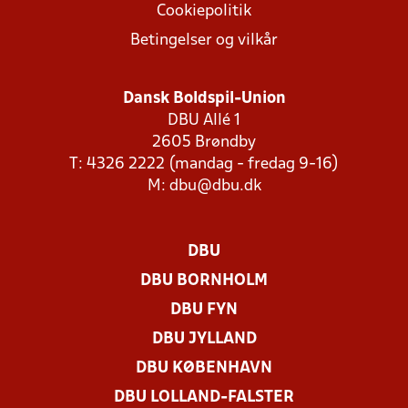
Cookiepolitik
Betingelser og vilkår
Dansk Boldspil-Union
DBU Allé 1
2605 Brøndby
T: 4326 2222 (mandag - fredag 9-16)
M:
dbu@dbu.dk
DBU
DBU BORNHOLM
DBU FYN
DBU JYLLAND
DBU KØBENHAVN
DBU LOLLAND-FALSTER