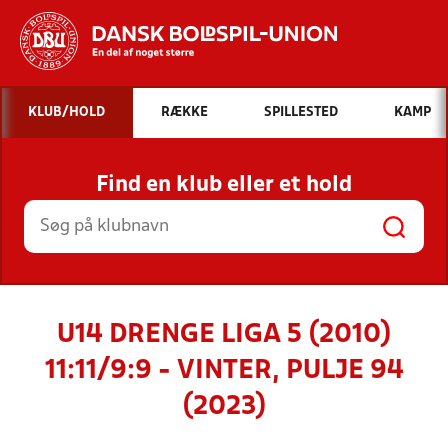
Hvad vil du søge efter?
KLUB/HOLD
RÆKKE
SPILLESTED
KAMP
INDHOLD OG NYHEDER
Find en klub eller et hold
STILLINGER, RESULTATER, KLUBBER OG
HOLD
U14 DRENGE LIGA 5 (2010)
11:11/9:9 - VINTER, PULJE 94
(2023)