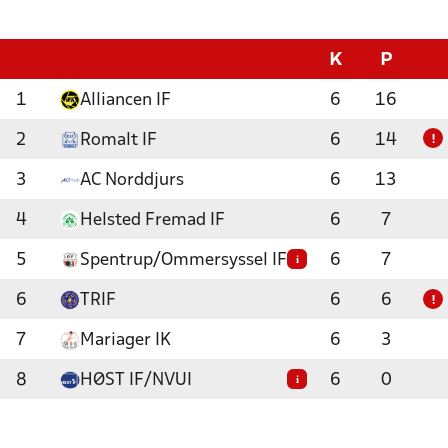
K
P
1
Alliancen IF
6
16
2
Romalt IF
6
14
!
3
AC Norddjurs
6
13
4
Helsted Fremad IF
6
7
5
Spentrup/Ommersyssel IF
6
7
i
6
TRIF
6
6
!
7
Mariager IK
6
3
8
HØST IF/NVUI
6
0
i