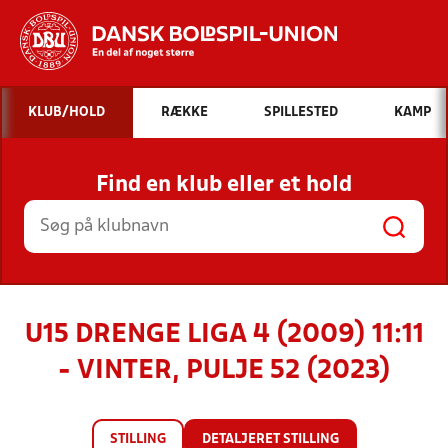
Hvad vil du søge efter?
KLUB/HOLD
RÆKKE
SPILLESTED
KAMP
INDHOLD OG NYHEDER
Find en klub eller et hold
STILLINGER, RESULTATER, KLUBBER OG
HOLD
U15 DRENGE LIGA 4 (2009) 11:11
- VINTER, PULJE 52 (2023)
STILLING
DETALJERET STILLING