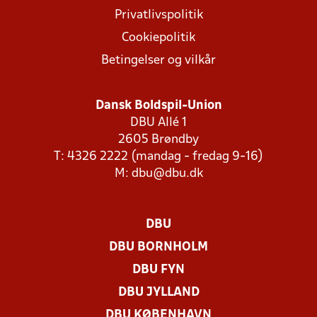
Privatlivspolitik
Cookiepolitik
Betingelser og vilkår
Dansk Boldspil-Union
DBU Allé 1
2605 Brøndby
T: 4326 2222 (mandag - fredag 9-16)
M:
dbu@dbu.dk
DBU
DBU BORNHOLM
DBU FYN
DBU JYLLAND
DBU KØBENHAVN