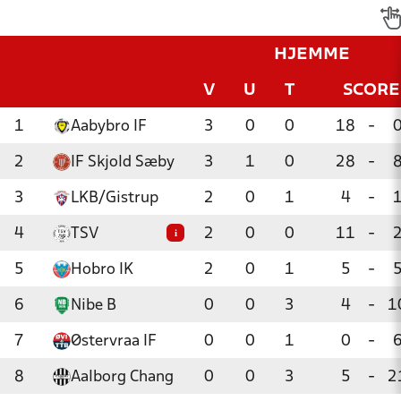
HJEMME
V
U
T
SCORE
1
Aabybro IF
3
0
0
18
-
2
IF Skjold Sæby
3
1
0
28
-
3
LKB/Gistrup
2
0
1
4
-
4
TSV
2
0
0
11
-
i
5
Hobro IK
2
0
1
5
-
6
Nibe B
0
0
3
4
-
1
7
Østervraa IF
0
0
1
0
-
8
Aalborg Chang
0
0
3
5
-
2