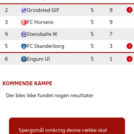
2
Grindsted GIF
5
9
!
3
FC Horsens
5
9
4
Stensballe IK
5
7
5
FC Skanderborg
5
3
!
6
Engum UI
5
1
!
KOMMENDE KAMPE
Der blev ikke fundet nogen resultater
Spørgsmål omkring denne række skal