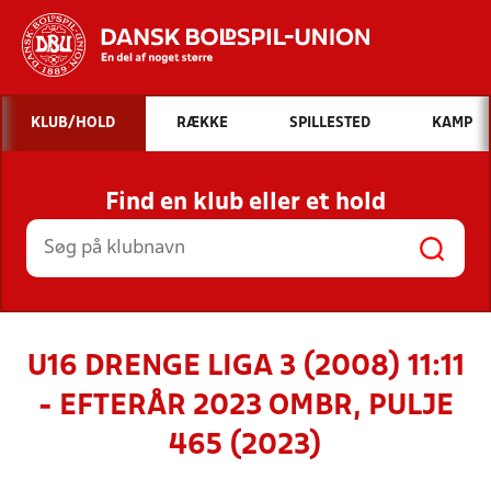
Hvad vil du søge efter?
KLUB/HOLD
RÆKKE
SPILLESTED
KAMP
INDHOLD OG NYHEDER
Find en klub eller et hold
STILLINGER, RESULTATER, KLUBBER OG
HOLD
U16 DRENGE LIGA 3 (2008) 11:11
- EFTERÅR 2023 OMBR, PULJE
465 (2023)