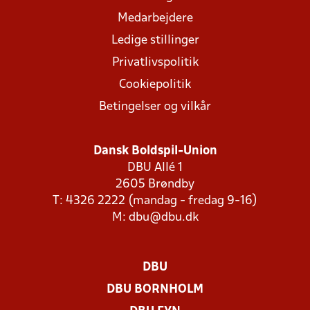
Medarbejdere
Ledige stillinger
Privatlivspolitik
Cookiepolitik
Betingelser og vilkår
Dansk Boldspil-Union
DBU Allé 1
2605 Brøndby
T: 4326 2222 (mandag - fredag 9-16)
M:
dbu@dbu.dk
DBU
DBU BORNHOLM