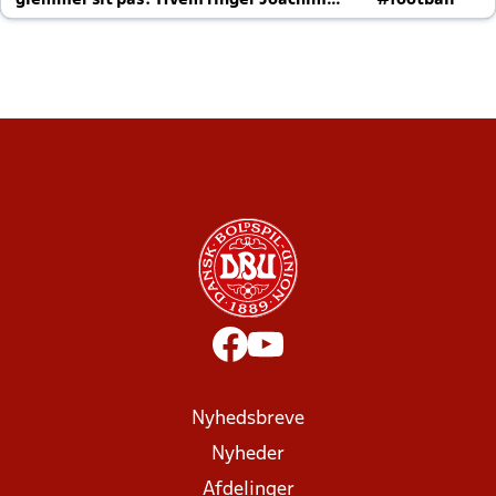
glemmer sit pas? Hvem ringer Joachim
#football
altid til efter kampe?
Nyhedsbreve
Nyheder
Afdelinger