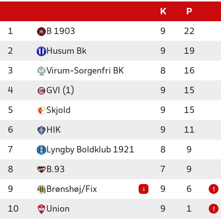
K
P
1
B 1903
9
22
2
Husum Bk
9
19
3
Virum-Sorgenfri BK
8
16
4
GVI (1)
9
15
5
Skjold
9
15
6
HIK
9
11
7
Lyngby Boldklub 1921
8
9
8
B.93
7
9
9
Brønshøj/Fix
9
6
i
!
10
Union
9
1
!