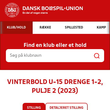
Hvad vil du søge efter?
KLUB/HOLD
RÆKKE
SPILLESTED
KAMP
INDHOLD OG NYHEDER
Find en klub eller et hold
STILLINGER, RESULTATER, KLUBBER OG
HOLD
VINTERBOLD U-15 DRENGE 1-2,
PULJE 2 (2023)
STILLING
DETALJERET STILLING