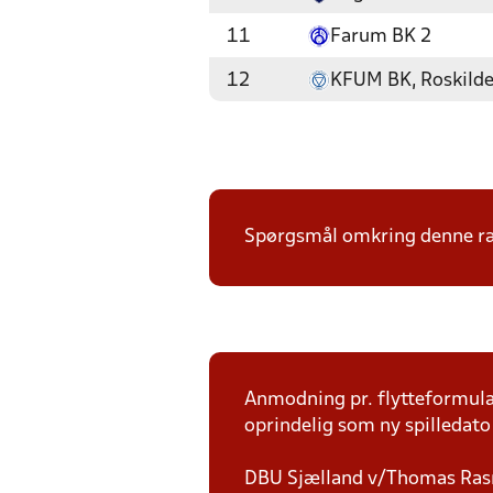
11
Farum BK 2
12
KFUM BK, Roskild
Spørgsmål omkring denne ræ
Anmodning pr. flytteformula
oprindelig som ny spilledato 
DBU Sjælland v/Thomas Ra