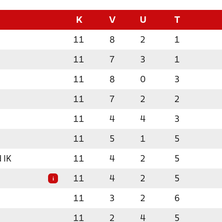
K
V
U
T
11
8
2
1
11
7
3
1
11
8
0
3
11
7
2
2
11
4
4
3
11
5
1
5
 IK
11
4
2
5
11
4
2
5
i
11
3
2
6
11
2
4
5