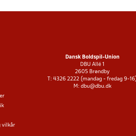
Dansk Boldspil-Union
DBU Allé 1
2605 Brøndby
T: 4326 2222 (mandag - fredag 9-16
M:
dbu@dbu.dk
ger
ik
 vilkår