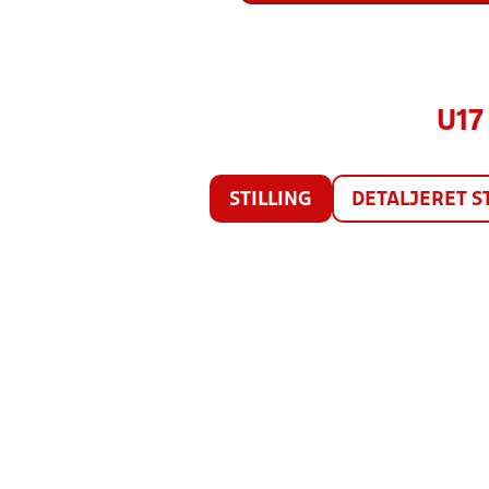
U17
STILLING
DETALJERET S