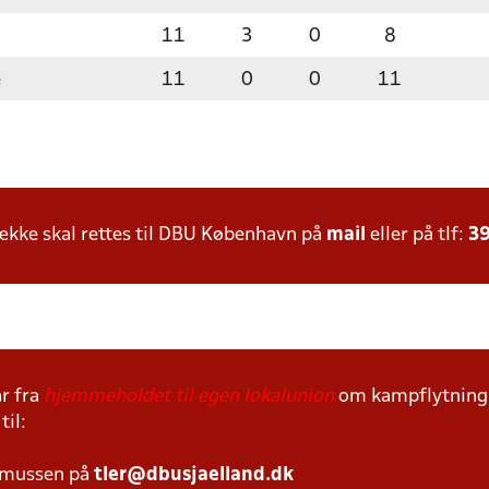
11
3
0
8
e
11
0
0
11
kke skal rettes til DBU København på
mail
eller på tlf:
39
r fra
hjemmeholdet til egen lokalunion
om kampflytning s
til:
smussen på
tler@dbusjaelland.dk