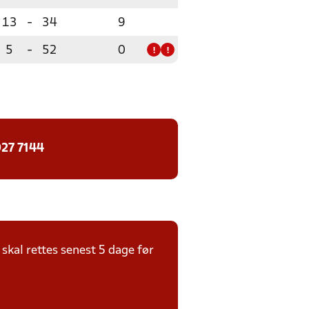
13
-
34
9
5
-
52
0
!
!
27 7144
kal rettes senest 5 dage før