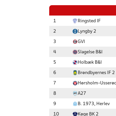
1
Ringsted IF
2
Lyngby 2
3
GVI
4
Slagelse B&I
5
Holbæk B&I
6
Brøndbyernes IF 2
7
Hørsholm-Usserød
8
A27
9
B. 1973, Herlev
10
Køge BK 2