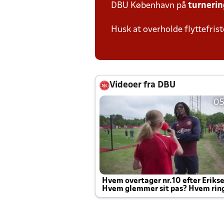
DBU København på
turneri
Husk at overholde flyttefrist
Videoer fra DBU
05
Hvem overtager nr.10 efter Eriks
Hvem glemmer sit pas? Hvem rin
Joachim altid til efter kampe?