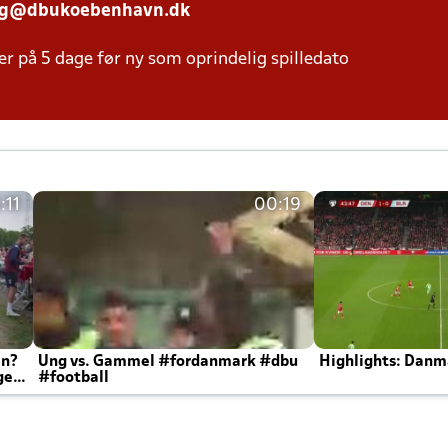
ng@dbukoebenhavn.dk
er på 5 dage før ny som oprindelig spilledato
:11
00:19
en?
Ung vs. Gammel #fordanmark #dbu
Highlights: Danma
ger
#football