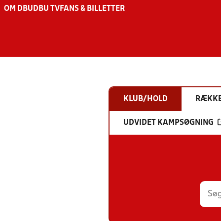
OM DBU
DBU TV
FANS & BILLETTER
KLUB/HOLD
RÆKK
UDVIDET KAMPSØGNING