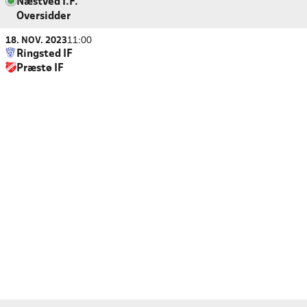
Næstved I.F.
Oversidder
18. NOV. 2023
11:00
Ringsted IF
Præstø IF