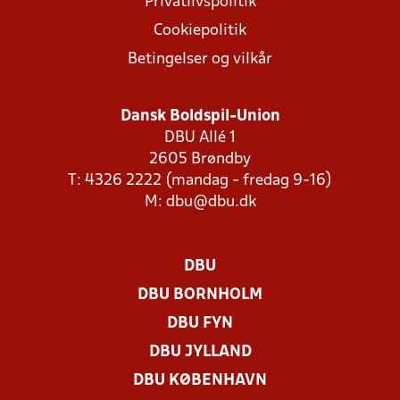
Privatlivspolitik
Cookiepolitik
Betingelser og vilkår
Dansk Boldspil-Union
DBU Allé 1
2605 Brøndby
T: 4326 2222 (mandag - fredag 9-16)
M:
dbu@dbu.dk
DBU
DBU BORNHOLM
DBU FYN
DBU JYLLAND
DBU KØBENHAVN