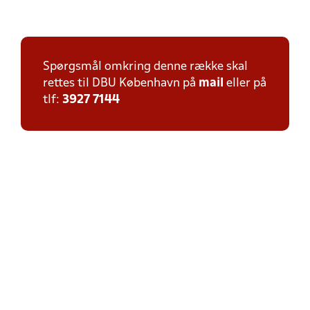
Spørgsmål omkring denne række skal
rettes til DBU København på
mail
eller på
tlf:
3927 7144