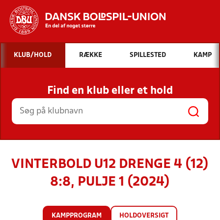
Hvad vil du søge efter?
KLUB/HOLD
RÆKKE
SPILLESTED
KAMP
INDHOLD OG NYHEDER
Find en klub eller et hold
STILLINGER, RESULTATER, KLUBBER OG
HOLD
VINTERBOLD U12 DRENGE 4 (12)
8:8, PULJE 1 (2024)
KAMPPROGRAM
HOLDOVERSIGT