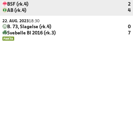
BSF (rk.4)
2
AB (rk.4)
4
22. AUG. 2023
18:30
B. 73, Slagelse (rk.4)
0
Svebølle BI 2016 (rk.3)
7