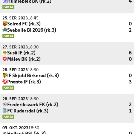
Humlebæk BK (rk.2)
4
25. SEP. 2023
18:45
Solrød FC (rk.3)
0
Svebølle BI 2016 (rk.3)
2
27. SEP. 2023
18:30
Suså IF (rk.2)
6
Måløv BK (rk.2)
0
28. SEP. 2023
18:30
IF Skjold Birkerød (rk.3)
0
Præstø IF (rk.3)
3
28. SEP. 2023
18:30
Frederiksværk FK (rk.2)
2
FC Rudersdal (rk.3)
1
04. OKT. 2023
18:30