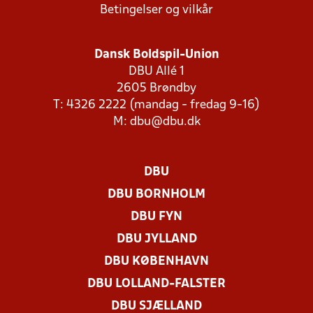
Betingelser og vilkår
Dansk Boldspil-Union
DBU Allé 1
2605 Brøndby
T: 4326 2222 (mandag - fredag 9-16)
M:
dbu@dbu.dk
DBU
DBU BORNHOLM
DBU FYN
DBU JYLLAND
DBU KØBENHAVN
DBU LOLLAND-FALSTER
DBU SJÆLLAND