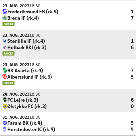
23. AUG. 2023
18:30
Frederikssund FB (rk.4)
1
Brede IF (rk.4)
7
23. AUG. 2023
18:30
Stenlille IF (rk.4)
1
Holbæk B&I (rk.3)
6
23. AUG. 2023
18:30
BK Avarta (rk.4)
7
Albertslund IF (rk.3)
5
24. AUG. 2023
18:30
FC Lejre (rk.3)
6
Ølstykke FC (rk.3)
0
31. AUG. 2023
18:30
Farum BK (rk.4)
5
Herstedøster IC (rk.4)
4