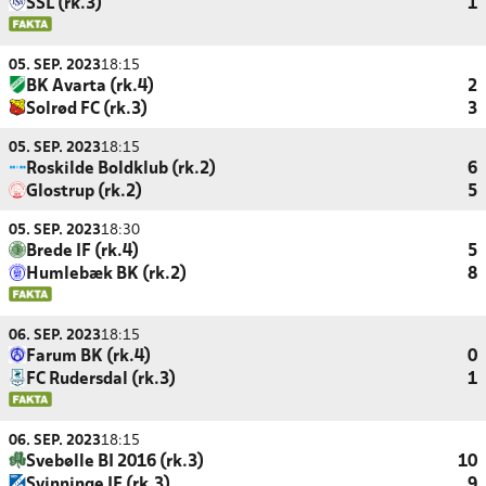
SSL (rk.3)
1
05. SEP. 2023
18:15
BK Avarta (rk.4)
2
Solrød FC (rk.3)
3
05. SEP. 2023
18:15
Roskilde Boldklub (rk.2)
6
Glostrup (rk.2)
5
05. SEP. 2023
18:30
Brede IF (rk.4)
5
Humlebæk BK (rk.2)
8
06. SEP. 2023
18:15
Farum BK (rk.4)
0
FC Rudersdal (rk.3)
1
06. SEP. 2023
18:15
Svebølle BI 2016 (rk.3)
10
Svinninge IF (rk.3)
9