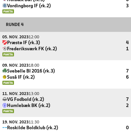
Holbæk B&I (rk.3)
0
Vordingborg IF (rk.2)
3
RUNDE 4
05. NOV. 2023
12:00
Præstø IF (rk.3)
4
Frederiksværk FK (rk.2)
1
09. NOV. 2023
18:00
Svebølle BI 2016 (rk.3)
7
Suså IF (rk.2)
6
11. NOV. 2023
13:00
VG Fodbold (rk.2)
7
Humlebæk BK (rk.2)
2
19. NOV. 2023
11:30
Roskilde Boldklub (rk.2)
0