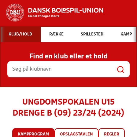
Hvad vil du søge efter?
KLUB/HOLD
RÆKKE
SPILLESTED
KAMP
INDHOLD OG NYHEDER
Find en klub eller et hold
STILLINGER, RESULTATER, KLUBBER OG
HOLD
UNGDOMSPOKALEN U15
DRENGE B (09) 23/24 (2024)
KAMPPROGRAM
OPSLAGSTAVLEN
REGLER