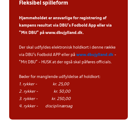
Fleksibel spilleform
Hjemmeholdet er ansvarlige for registrering af
kampens resultat via DBU’s Fodbold App
eller via
”Mit DBU” på
www.dbujylland.dk
.
Der skal udfyldes elektronisk holdkort i denne række
via DBU's Fodbold APP eller på
www.dbujylland.dk
-
"Mit DBU" - HUSK at der også skal påføres officials.
Bøder for manglende udfyldelse af holdkort
:
1. rykker - kr. 25,00
2. rykker - kr. 50,00
3. rykker - kr. 250,00
4. rykker - disciplinærsag