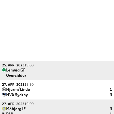
25. APR. 2023
19:00
Lemvig GF
Oversidder
27. APR. 2023
18:30
Hjerm/Linde
1
HVA Sydthy
4
27. APR. 2023
19:00
Måbjerg IF
4