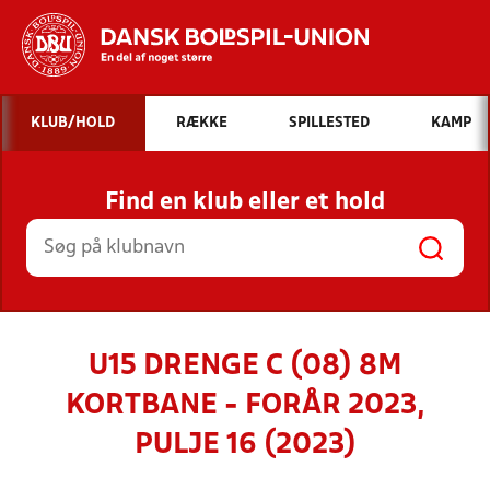
Hvad vil du søge efter?
KLUB/HOLD
RÆKKE
SPILLESTED
KAMP
INDHOLD OG NYHEDER
Find en klub eller et hold
STILLINGER, RESULTATER, KLUBBER OG
HOLD
U15 DRENGE C (08) 8M
KORTBANE - FORÅR 2023,
PULJE 16 (2023)