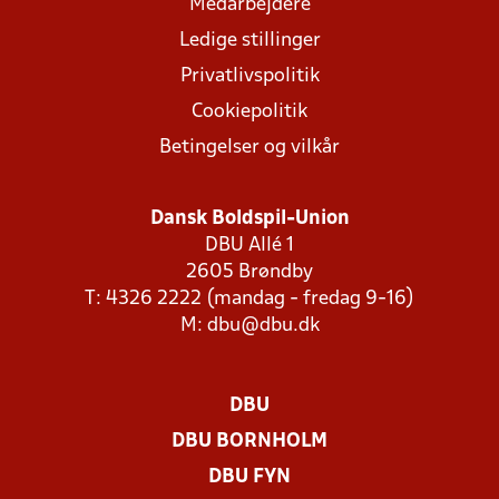
Medarbejdere
Ledige stillinger
Privatlivspolitik
Cookiepolitik
Betingelser og vilkår
Dansk Boldspil-Union
DBU Allé 1
2605 Brøndby
T: 4326 2222 (mandag - fredag 9-16)
M:
dbu@dbu.dk
DBU
DBU BORNHOLM
DBU FYN