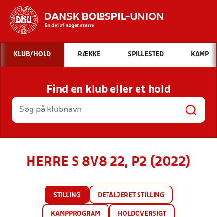
Hvad vil du søge efter?
KLUB/HOLD
RÆKKE
SPILLESTED
KAMP
INDHOLD OG NYHEDER
Find en klub eller et hold
STILLINGER, RESULTATER, KLUBBER OG
HOLD
HERRE S 8V8 22, P2 (2022)
STILLING
DETALJERET STILLING
KAMPPROGRAM
HOLDOVERSIGT