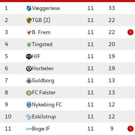
1
Væggerløse
11
33
2
TGB (2)
11
22
3
B. Frem
11
22
!
4
Tingsted
11
20
5
HIF
11
19
6
Horbelev
11
19
7
Guldborg
11
13
8
FC Falster
11
13
9
Nykøbing FC
11
12
10
Eskilstrup
11
12
11
Bogø IF
11
9
!