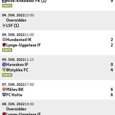
Nivå-Kokkedal FK (2)
9
04. JUN. 2022
10:00
Oversidder
LSF (1)
04. JUN. 2022
11:00
Hundested IK
2
Lynge-Uggeløse IF
2
04. JUN. 2022
11:15
Hareskov IF
0
Ølstykke FC
4
07. JUN. 2022
17:00
Måløv BK
6
FC Holte
6
08. JUN. 2022
18:00
Oversidder
Lynge-Uggeløse IF