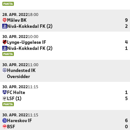
28. APR. 2022
18:00
Måløv BK
9
Nivå-Kokkedal FK (2)
2
30. APR. 2022
10:00
Lynge-Uggeløse IF
4
Nivå-Kokkedal FK (2)
1
30. APR. 2022
11:00
Hundested IK
Oversidder
30. APR. 2022
11:15
FC Holte
1
LSF (1)
5
30. APR. 2022
11:15
Hareskov IF
6
BSF
0