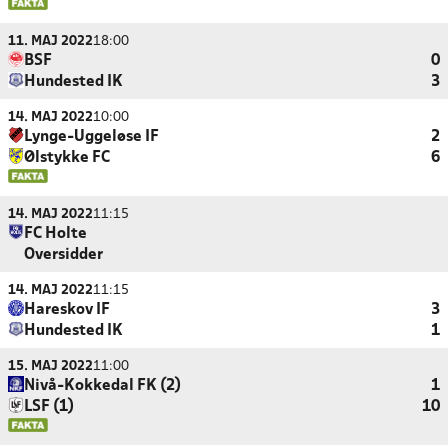
11. MAJ 2022
18:00
BSF
0
Hundested IK
3
14. MAJ 2022
10:00
Lynge-Uggeløse IF
2
Ølstykke FC
6
14. MAJ 2022
11:15
FC Holte
Oversidder
14. MAJ 2022
11:15
Hareskov IF
3
Hundested IK
1
15. MAJ 2022
11:00
Nivå-Kokkedal FK (2)
1
LSF (1)
10