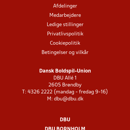
Afdelinger
Medarbejdere
Ledige stillinger
Privatlivspolitik
Cookiepolitik
Betingelser og vilkår
Dansk Boldspil-Union
DBU Allé 1
2605 Brøndby
T: 4326 2222 (mandag - fredag 9-16)
M:
dbu@dbu.dk
DBU
DBU BORNHOLM