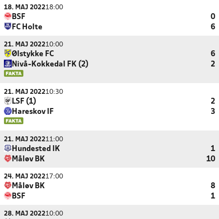
18. MAJ 2022
18:00
BSF
0
FC Holte
6
21. MAJ 2022
10:00
Ølstykke FC
6
Nivå-Kokkedal FK (2)
2
21. MAJ 2022
10:30
LSF (1)
2
Hareskov IF
3
21. MAJ 2022
11:00
Hundested IK
1
Måløv BK
10
24. MAJ 2022
17:00
Måløv BK
8
BSF
1
28. MAJ 2022
10:00