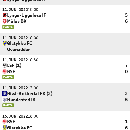
11. JUN. 2022
10:00
Lynge-Uggeløse IF
5
Måløv BK
6
11. JUN. 2022
10:00
Ølstykke FC
Oversidder
11. JUN. 2022
10:30
LSF (1)
7
BSF
0
11. JUN. 2022
13:00
Nivå-Kokkedal FK (2)
2
Hundested IK
6
15. JUN. 2022
18:00
BSF
1
Ølstykke FC
6