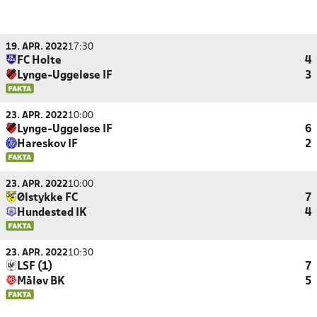
19. APR. 2022
17:30
FC Holte
4
Lynge-Uggeløse IF
3
23. APR. 2022
10:00
Lynge-Uggeløse IF
6
Hareskov IF
2
23. APR. 2022
10:00
Ølstykke FC
7
Hundested IK
4
23. APR. 2022
10:30
LSF (1)
7
Måløv BK
5