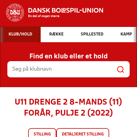
Hvad vil du søge efter?
KLUB/HOLD
RÆKKE
SPILLESTED
KAMP
INDHOLD OG NYHEDER
Find en klub eller et hold
STILLINGER, RESULTATER, KLUBBER OG
HOLD
U11 DRENGE 2 8-MANDS (11)
FORÅR, PULJE 2 (2022)
STILLING
DETALJERET STILLING