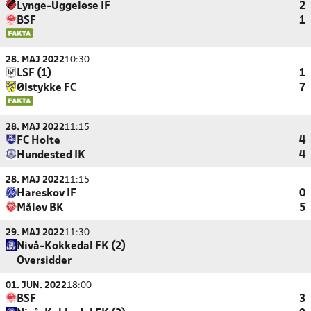
Lynge-Uggeløse IF
2
BSF
1
28. MAJ 2022
10:30
LSF (1)
1
Ølstykke FC
7
28. MAJ 2022
11:15
FC Holte
4
Hundested IK
4
28. MAJ 2022
11:15
Hareskov IF
0
Måløv BK
5
29. MAJ 2022
11:30
Nivå-Kokkedal FK (2)
Oversidder
01. JUN. 2022
18:00
BSF
3