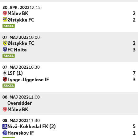
30. APR. 2022
12:15
Måløv BK
2
Ølstykke FC
2
07. MAJ 2022
10:00
Ølstykke FC
2
FC Holte
3
07. MAJ 2022
10:30
LSF (1)
7
Lynge-Uggeløse IF
3
08. MAJ 2022
11:00
Oversidder
Måløv BK
08. MAJ 2022
11:30
Nivå-Kokkedal FK (2)
5
Hareskov IF
1