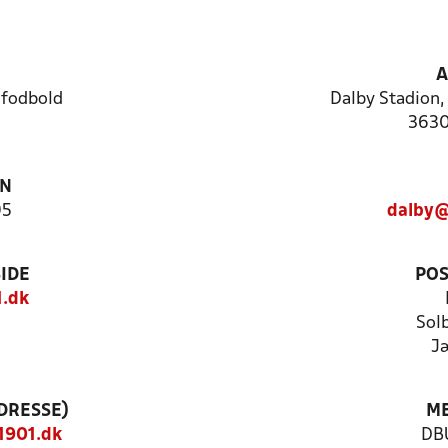
A
 fodbold
Dalby Stadion,
3630
ON
95
dalby@
IDE
POS
1.dk
Sol
J
DRESSE)
ME
1901.dk
DBU