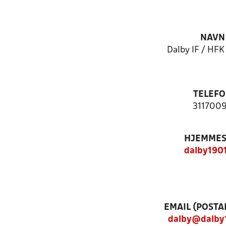
NAVN
Dalby IF / HFK
TELEF
311700
HJEMMES
dalby190
EMAIL (POSTA
dalby@dalby