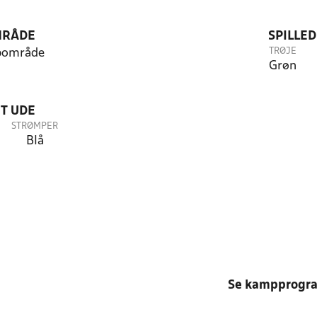
RÅDE
SPILLE
TRØJE
pområde
Grøn
T UDE
STRØMPER
Blå
Se kampprogr