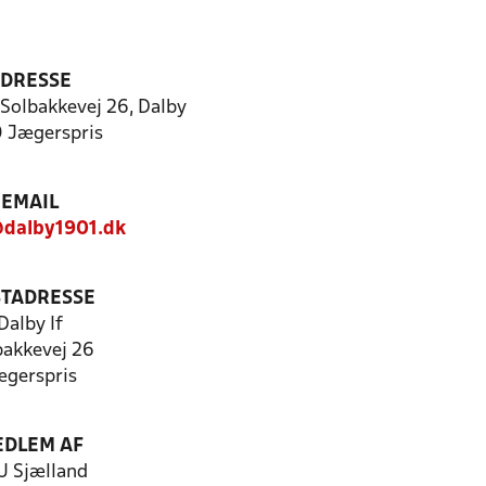
DRESSE
 Solbakkevej 26, Dalby
 Jægerspris
EMAIL
dalby1901.dk
TADRESSE
Dalby If
bakkevej 26
ægerspris
DLEM AF
 Sjælland