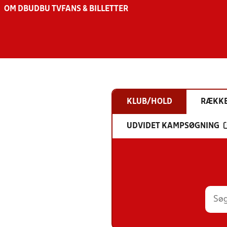
OM DBU
DBU TV
FANS & BILLETTER
KLUB/HOLD
RÆKK
UDVIDET KAMPSØGNING