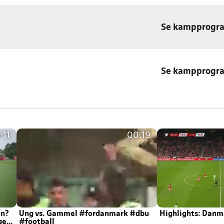
Se kampprogr
Se kampprogr
:11
00:19
en?
Ung vs. Gammel #fordanmark #dbu
Highlights: Danma
ger
#football