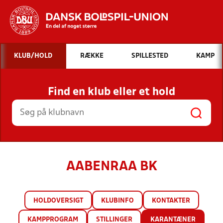
Hvad vil du søge efter?
KLUB/HOLD
RÆKKE
SPILLESTED
KAMP
INDHOLD OG NYHEDER
Find en klub eller et hold
STILLINGER, RESULTATER, KLUBBER OG
HOLD
AABENRAA BK
HOLDOVERSIGT
KLUBINFO
KONTAKTER
KAMPPROGRAM
STILLINGER
KARANTÆNER