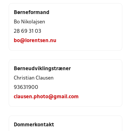
Børneformand
Bo Nikolajsen
28 69 31 03
bo@lorentsen.nu
Børneudviklingstræner
Christian Clausen
93631900
clausen.photo@gmail.com
Dommerkontakt