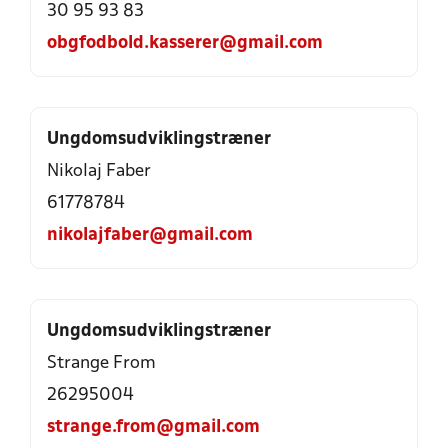
30 95 93 83
obgfodbold.kasserer@gmail.com
Ungdomsudviklingstræner
Nikolaj Faber
61778784
nikolajfaber@gmail.com
Ungdomsudviklingstræner
Strange From
26295004
strange.from@gmail.com