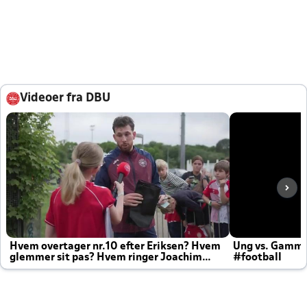
Videoer fra DBU
Hvem overtager nr.10 efter Eriksen? Hvem
Ung vs. Gamm
glemmer sit pas? Hvem ringer Joachim
#football
altid til efter kampe?