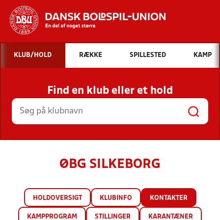
Hvad vil du søge efter?
KLUB/HOLD
RÆKKE
SPILLESTED
KAMP
INDHOLD OG NYHEDER
Find en klub eller et hold
STILLINGER, RESULTATER, KLUBBER OG
HOLD
ØBG SILKEBORG
HOLDOVERSIGT
KLUBINFO
KONTAKTER
KAMPPROGRAM
STILLINGER
KARANTÆNER