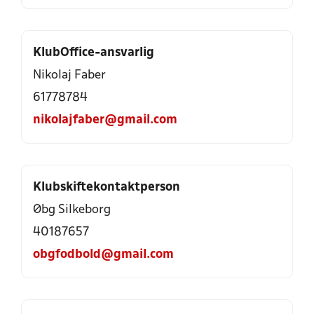
KlubOffice-ansvarlig
Nikolaj Faber
61778784
nikolajfaber@gmail.com
Klubskiftekontaktperson
Øbg Silkeborg
40187657
obgfodbold@gmail.com