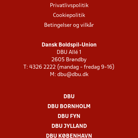
Privatlivspolitik
Cookiepolitik
Betingelser og vilkår
Dansk Boldspil-Union
DBU Allé 1
2605 Brøndby
T: 4326 2222 (mandag - fredag 9-16)
M:
dbu@dbu.dk
DBU
DBU BORNHOLM
DBU FYN
DBU JYLLAND
DBU KØBENHAVN