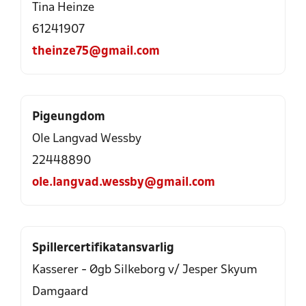
Tina Heinze
61241907
theinze75@gmail.com
Pigeungdom
Ole Langvad Wessby
22448890
ole.langvad.wessby@gmail.com
Spillercertifikatansvarlig
Kasserer - Øgb Silkeborg v/ Jesper Skyum
Damgaard