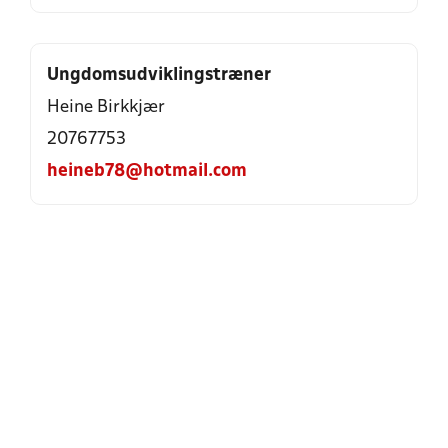
Ungdomsudviklingstræner
Heine Birkkjær
20767753
heineb78@hotmail.com