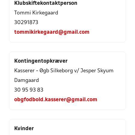
Klubskiftekontaktperson
Tommi Kirkegaard
30291873
tommikirkegaard@gmail.com
Kontingentopkræver
Kasserer - Øgb Silkeborg v/ Jesper Skyum
Damgaard
30 95 93 83
obgfodbold.kasserer@gmail.com
Kvinder