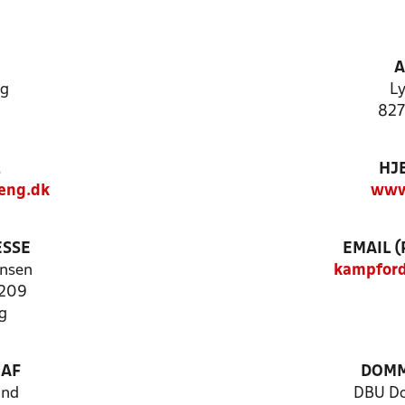
A
ng
Ly
827
HJ
eng.dk
www
ESSE
EMAIL 
nsen
kampford
 209
g
 AF
DOM
and
DBU D