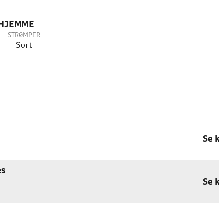
 HJEMME
STRØMPER
Sort
Se 
æs
Se 