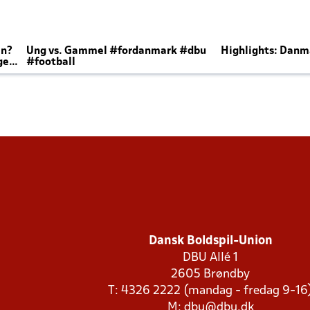
en?
Ung vs. Gammel #fordanmark #dbu
Highlights: Danma
ger
#football
Dansk Boldspil-Union
DBU Allé 1
2605 Brøndby
T: 4326 2222 (mandag - fredag 9-16
M:
dbu@dbu.dk