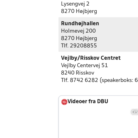
Lysengvej 2
8270 Højbjerg
Rundhøjhallen
Holmevej 200
8270 Højbjerg
Tlf. 29208855
Vejlby/Risskov Centret
Vejlby Centervej 51
8240 Risskov
Tlf. 8742 6282 (speakerboks:
Videoer fra DBU
05