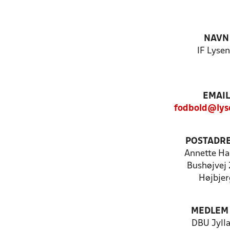
NAVN
IF Lyse
EMAIL
fodbold@lys
POSTADR
Annette Ha
Bushøjvej
Højbjer
MEDLEM
DBU Jyll