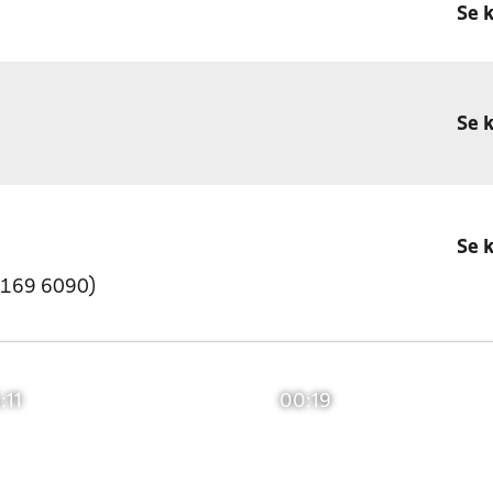
Se 
Se 
Se 
 6169 6090)
:11
00:19