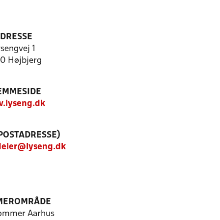
DRESSE
sengvej 1
0 Højbjerg
EMMESIDE
.lyseng.dk
(POSTADRESSE)
eler@lyseng.dk
MEROMRÅDE
ommer Aarhus