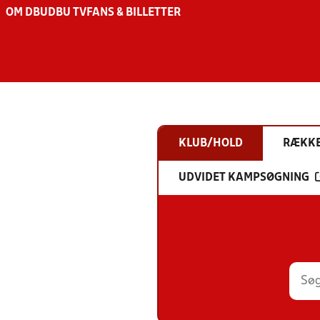
OM DBU
DBU TV
FANS & BILLETTER
KLUB/HOLD
RÆKK
UDVIDET KAMPSØGNING