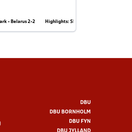
rk - Belarus 2-2
Highlights: Skotland - Danmark 4-2
J
E
DBU
DBU BORNHOLM
DBU FYN
)
DBU JYLLAND