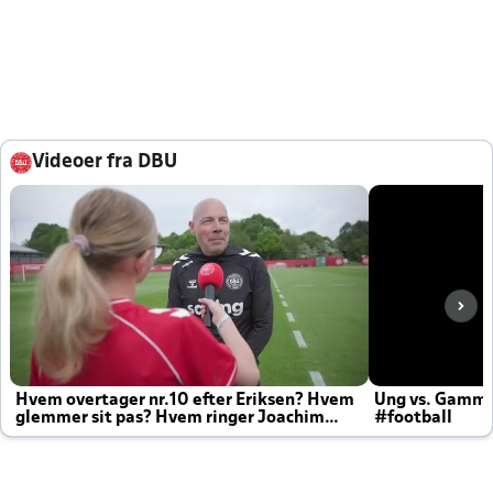
Videoer fra DBU
Hvem overtager nr.10 efter Eriksen? Hvem
Ung vs. Gamm
glemmer sit pas? Hvem ringer Joachim
#football
altid til efter kampe?