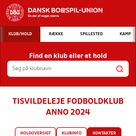
Hvad vil du søge efter?
KLUB/HOLD
RÆKKE
SPILLESTED
KAMP
INDHOLD OG NYHEDER
Find en klub eller et hold
STILLINGER, RESULTATER, KLUBBER OG
HOLD
TISVILDELEJE FODBOLDKLUB
ANNO 2024
HOLDOVERSIGT
KLUBINFO
KONTAKTER