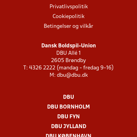
Privatlivspolitik
Cookiepolitik
Betingelser og vilkår
Dansk Boldspil-Union
DBU Allé 1
2605 Brøndby
T: 4326 2222 (mandag - fredag 9-16)
M:
dbu@dbu.dk
DBU
DBU BORNHOLM
DBU FYN
DBU JYLLAND
DBU KØBENHAVN