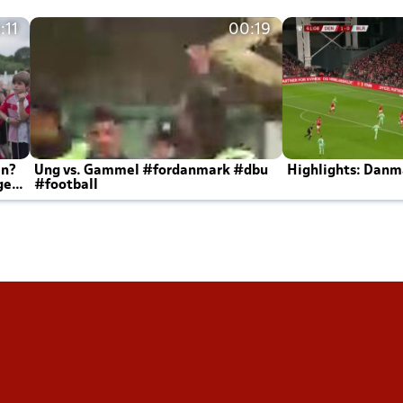
:11
00:19
en?
Ung vs. Gammel #fordanmark #dbu
Highlights: Danma
ger
#football