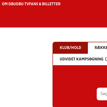
OM DBU
DBU TV
FANS & BILLETTER
KLUB/HOLD
RÆKK
UDVIDET KAMPSØGNING