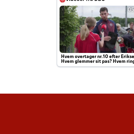
05
Hvem overtager nr.10 efter Eriks
Hvem glemmer sit pas? Hvem rin
Joachim altid til efter kampe?